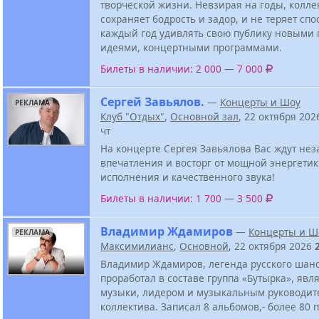
творческой жизни. Невзирая на годы, колле
сохраняет бодрость и задор, и не теряет сп
каждый год удивлять свою публику новыми 
идеями, концертными программами.
Билеты в наличии: 2 000 — 7 000
Сергей Завьялов.
—
Концерты и Шоу
РЕКЛАМА
Клуб "Отдых"
,
Основной зал
, 22 октября 20
чт
На концерте Сергея Завьялова Вас ждут не
впечатления и восторг от мощной энергетик
исполнения и качественного звука!
Билеты в наличии: 1 700 — 3 500
Владимир Ждамиров
—
Концерты и Ш
РЕКЛАМА
Максимилианс
,
Основной
, 22 октября 2026
Владимир Ждамиров, легенда русского шанс
проработал в составе группа «Бутырка», явл
музыки, лидером и музыкальным руководит
коллектива. Записал 8 альбомов,- более 80 