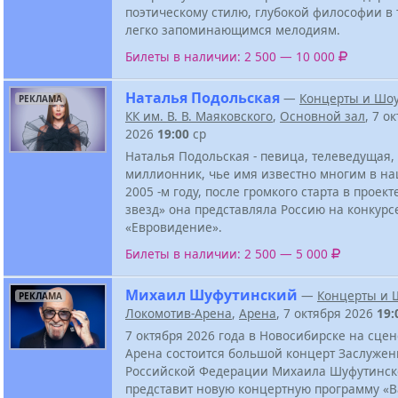
поэтическому стилю, глубокой философии в 
легко запоминающимся мелодиям.
Билеты в наличии: 2 500 — 10 000
Наталья Подольская
—
Концерты и Шо
РЕКЛАМА
КК им. В. В. Маяковского
,
Основной зал
, 7 о
2026
19:00
ср
Наталья Подольская - певица, телеведущая, 
миллионник, чье имя известно многим в на
2005 -м году, после громкого старта в проек
звезд» она представляла Россию на конкурс
«Евровидение».
Билеты в наличии: 2 500 — 5 000
Михаил Шуфутинский
—
Концерты и 
РЕКЛАМА
Локомотив-Арена
,
Арена
, 7 октября 2026
19:
7 октября 2026 года в Новосибирске на сце
Арена состоится большой концерт Заслужен
Российской Федерации Михаила Шуфутинско
представит новую концертную программу «