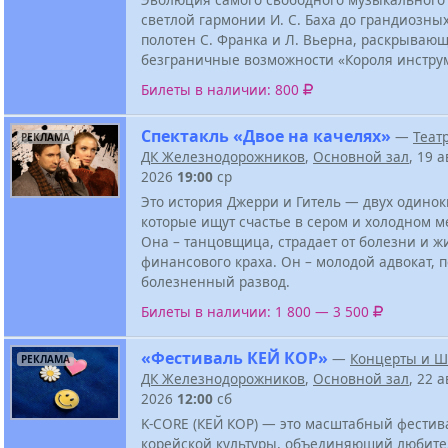
светлой гармонии И. С. Баха до грандиозны
полотен С. Франка и Л. Вьерна, раскрываю
безграничные возможности «Короля инстру
Билеты в наличии: 800
Спектакль «Двое на качелях»
—
Теат
РЕКЛАМА
ДК Железнодорожников
,
Основной зал
, 19 а
2026
19:00
ср
Это история Джерри и Гитель — двух одинок
которые ищут счастье в сером и холодном м
Она – танцовщица, страдает от болезни и ж
финансового краха. Он – молодой адвокат, 
болезненный развод.
Билеты в наличии: 1 800 — 3 500
«Фестиваль КЕЙ КОР»
—
Концерты и Ш
РЕКЛАМА
ДК Железнодорожников
,
Основной зал
, 22 а
2026
12:00
сб
K-CORE (КЕЙ КОР) — это масштабный фестив
корейской культуры, объединяющий любител