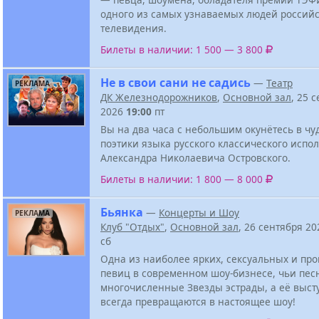
одного из самых узнаваемых людей российс
телевидения.
Билеты в наличии: 1 500 — 3 800
Не в свои сани не садись
—
Театр
РЕКЛАМА
ДК Железнодорожников
,
Основной зал
, 25 
2026
19:00
пт
Вы на два часа с небольшим окунётесь в ч
поэтики языка русского классического испо
Александра Николаевича Островского.
Билеты в наличии: 1 800 — 8 000
Бьянка
—
Концерты и Шоу
РЕКЛАМА
Клуб "Отдых"
,
Основной зал
, 26 сентября 2
сб
Одна из наиболее ярких, сексуальных и пр
певиц в современном шоу-бизнесе, чьи пес
многочисленные Звезды эстрады, а её выст
всегда превращаются в настоящее шоу!