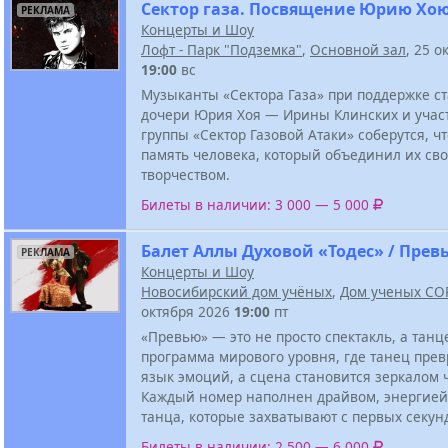
Сектор газа. Посвящение Юрию Хо
РЕКЛАМА
Концерты и Шоу
Лофт - Парк "Подземка"
,
Основной зал
, 25 о
19:00
вс
Музыканты «Сектора Газа» при поддержке с
дочери Юрия Хоя — Ирины Клинских и учас
группы «Сектор Газовой Атаки» соберутся, ч
память человека, который объединил их св
творчеством.
Билеты в наличии: 3 000 — 5 000
Балет Аллы Духовой «Тодес» / Прев
РЕКЛАМА
Концерты и Шоу
Новосибирский дом учёных
,
Дом ученых СО
октября 2026
19:00
пт
«Превью» — это не просто спектакль, а тан
программа мирового уровня, где танец пре
язык эмоций, а сцена становится зеркалом ч
Каждый номер наполнен драйвом, энергией
танца, которые захватывают с первых секун
Билеты в наличии: 2 500 — 6 000