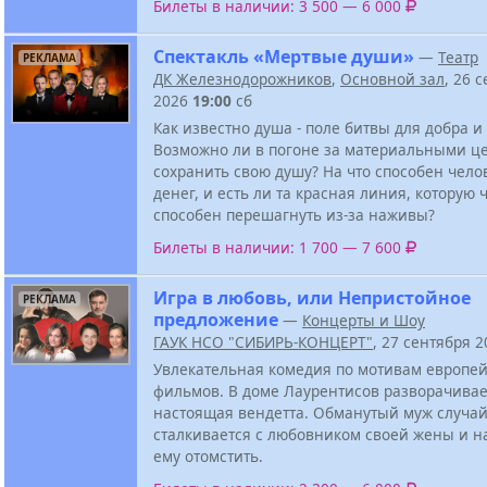
Билеты в наличии: 3 500 — 6 000
Спектакль «Мертвые души»
—
Театр
РЕКЛАМА
ДК Железнодорожников
,
Основной зал
, 26 
2026
19:00
сб
Как известно душа - поле битвы для добра и 
Возможно ли в погоне за материальными ц
сохранить свою душу? На что способен чело
денег, и есть ли та красная линия, которую 
способен перешагнуть из-за наживы?
Билеты в наличии: 1 700 — 7 600
Игра в любовь, или Непристойное
РЕКЛАМА
предложение
—
Концерты и Шоу
ГАУК НСО "СИБИРЬ-КОНЦЕРТ"
, 27 сентября 
Увлекательная комедия по мотивам европе
фильмов. В доме Лаурентисов разворачивае
настоящая вендетта. Обманутый муж случа
сталкивается с любовником своей жены и н
ему отомстить.