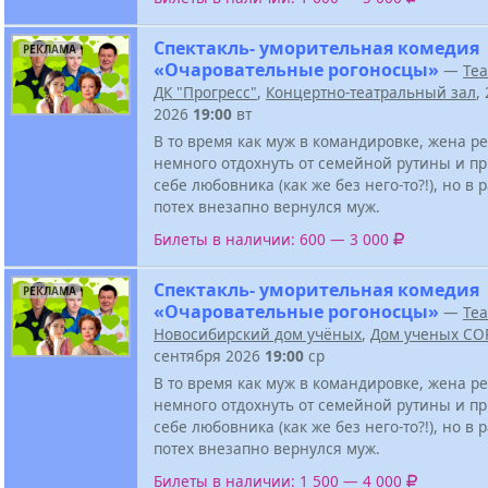
Спектакль- уморительная комедия
РЕКЛАМА
«Очаровательные рогоносцы»
—
Теа
ДК "Прогресс"
,
Концертно-театральный зал
,
2026
19:00
вт
В то время как муж в командировке, жена р
немного отдохнуть от семейной рутины и пр
себе любовника (как же без него-то?!), но в 
потех внезапно вернулся муж.
Билеты в наличии: 600 — 3 000
Спектакль- уморительная комедия
РЕКЛАМА
«Очаровательные рогоносцы»
—
Теа
Новосибирский дом учёных
,
Дом ученых СО
сентября 2026
19:00
ср
В то время как муж в командировке, жена р
немного отдохнуть от семейной рутины и пр
себе любовника (как же без него-то?!), но в 
потех внезапно вернулся муж.
Билеты в наличии: 1 500 — 4 000