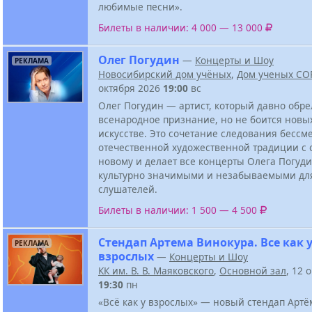
любимые песни».
Билеты в наличии: 4 000 — 13 000
Олег Погудин
—
Концерты и Шоу
РЕКЛАМА
Новосибирский дом учёных
,
Дом ученых СО
октября 2026
19:00
вс
Олег Погудин — артист, который давно обре
всенародное признание, но не боится новых
искусстве. Это сочетание следования бессм
отечественной художественной традиции с 
новому и делает все концерты Олега Погуди
культурно значимыми и незабываемыми дл
слушателей.
Билеты в наличии: 1 500 — 4 500
Стендап Артема Винокура. Все как 
РЕКЛАМА
взрослых
—
Концерты и Шоу
КК им. В. В. Маяковского
,
Основной зал
, 12 
19:30
пн
«Всё как у взрослых» — новый стендап Арт