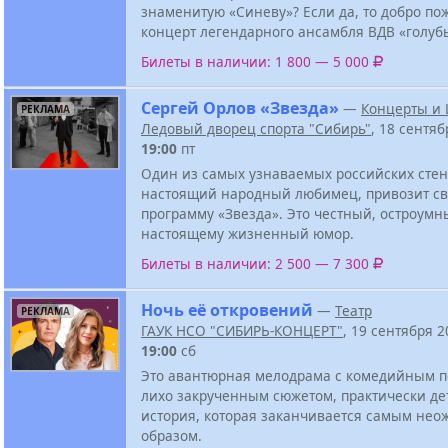
знаменитую «Синеву»? Если да, то добро по
концерт легендарного ансамбля ВДВ «голуб
Билеты в наличии: 1 800 — 5 000
Сергей Орлов «Звезда»
—
Концерты и
РЕКЛАМА
Ледовый дворец спорта "Сибирь"
, 18 сентяб
19:00
пт
Один из самых узнаваемых российских стен
настоящий народный любимец, привозит с
программу «Звезда». Это честный, остроумн
настоящему жизненный юмор.
Билеты в наличии: 2 500 — 7 300
Ночь её откровений
—
Театр
РЕКЛАМА
ГАУК НСО "СИБИРЬ-КОНЦЕРТ"
, 19 сентября 2
19:00
сб
Это авантюрная мелодрама с комедийным п
лихо закрученным сюжетом, практически де
история, которая заканчивается самым не
образом.