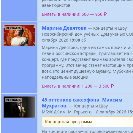
авантюристов..
Билеты в наличии: 500 — 950
Марина Девятова
—
Концерты и Шоу
РЕКЛАМА
Новосибирский дом учёных
,
Дом ученых СО
октября 2026
19:00
сб
Марина Девятова, одна из самых ярких и и
певиц российской эстрады, приглашает на 
концерт, где представит внимаю зрителя св
программу. Этот вечер станет настоящим пр
всех, кто ценит душевную музыку, глубокий
неподдельные эмоции.
Билеты в наличии: 1 200 — 3 500
45 оттенков саксофона. Максим
РЕКЛАМА
Мухратов.
—
Концерты и Шоу
МБУК ДК им. М. Горького
, 18 октября 2026
15
Концертная программа
На концерте прозвучит головокружительный