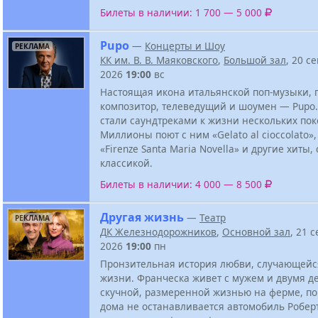
Билеты в наличии: 1 700 — 5 000
Pupo
—
Концерты и Шоу
РЕКЛАМА
КК им. В. В. Маяковского
,
Большой зал
, 20 с
2026
19:00
вс
Настоящая икона итальянской поп-музыки, 
композитор, телеведущий и шоумен — Pupo.
стали саундтреками к жизни нескольких по
Миллионы поют с ним «Gelato al cioccolato», «
«Firenze Santa Maria Novella» и другие хиты,
классикой.
Билеты в наличии: 4 000 — 8 500
Другая жизнь
—
Театр
РЕКЛАМА
ДК Железнодорожников
,
Основной зал
, 21 
2026
19:00
пн
Пронзительная история любви, случающейся
жизни. Франческа живет с мужем и двумя д
скучной, размеренной жизнью на ферме, по
дома не останавливается автомобиль Робер