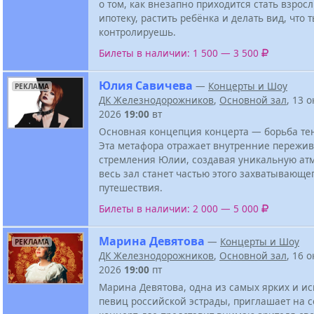
о том, как внезапно приходится стать взрос
ипотеку, растить ребёнка и делать вид, что 
контролируешь.
Билеты в наличии: 1 500 — 3 500
Юлия Савичева
—
Концерты и Шоу
РЕКЛАМА
ДК Железнодорожников
,
Основной зал
, 13 
2026
19:00
вт
Основная концепция концерта — борьба тен
Эта метафора отражает внутренние пережи
стремления Юлии, создавая уникальную атм
весь зал станет частью этого захватывающе
путешествия.
Билеты в наличии: 2 000 — 5 000
Марина Девятова
—
Концерты и Шоу
РЕКЛАМА
ДК Железнодорожников
,
Основной зал
, 16 
2026
19:00
пт
Марина Девятова, одна из самых ярких и и
певиц российской эстрады, приглашает на 