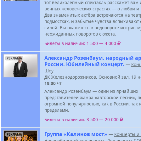
тот великолепный спектакль расскажет вам 
вечных человеческих страстях — о любви и
Два знаменитых актёра встречаются на теа
подмостках, и забытые чувства вспыхивают 
силой. Вы окажетесь в водовороте интриг, м
неожиданных поворотов сюжета.
Билеты в наличии: 1 500 — 4 000
Александр Розенбаум. народный а
РЕКЛАМА
России. Юбилейный концерт.
—
Кон
Шоу
ДК Железнодорожников
,
Основной зал
, 19 
19:00
чт
Александр Розенбаум — один из ярчайших
представителей жанра «авторской песни», 
огромной популярностью, как в России, так и
пределами.
Билеты в наличии: 3 500 — 20 000
Группа «Калинов мост»
—
Концерты и
РЕКЛАМА
Новосибирский дом учёных
,
Дом ученых СО