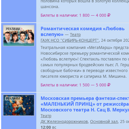
половина которых вошла в золотую коллекц
шансона.
Билеты в наличии: 1 800 — 4 000
Романтическая комедия «Любовь
РЕКЛАМА
вслепую»
—
Театр
ГАУК НСО "СИБИРЬ-КОНЦЕРТ"
, 24 октября 2
Театральная компания «МегаМарш» предста
Новосибирске премьеру романтической ком
«Любовь вслепую»! Спектакль поставлен по 
самых популярных бродвейских пьес Л. Гер
свободные бабочки» в переводе известного
писателя юмориста и сатирика М. Мишина.
Билеты в наличии: 1 500 — 5 000
Московская премьера фэнтези-спек
РЕКЛАМА
«МАЛЕНЬКИЙ ПРИНЦ» от режиссёра
Московского театра Н. Сац В. Мерку
Театр
ДК Железнодорожников
,
Основной зал
, 25 
12:00
вс