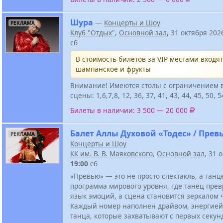
Шура
—
Концерты и Шоу
РЕКЛАМА
Клуб "Отдых"
,
Основной зал
, 31 октября 20
сб
В стоимость билетов за VIP местами входят
шампанское и фрукты
Внимание! Имеются столы с ограничением 
сцены: 1,6,7,8, 12, 36, 37, 41, 43, 44, 45, 50, 5
Билеты в наличии: 3 500 — 20 000
Балет Аллы Духовой «Тодес» / Прев
РЕКЛАМА
Концерты и Шоу
КК им. В. В. Маяковского
,
Основной зал
, 31 
19:00
сб
«Превью» — это не просто спектакль, а тан
программа мирового уровня, где танец пре
язык эмоций, а сцена становится зеркалом ч
Каждый номер наполнен драйвом, энергией
танца, которые захватывают с первых секун