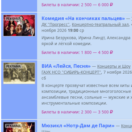
Билеты в наличии: 2 500 — 6 000
Комедия «На кончиках пальцев»
—
РЕКЛАМА
ДК "Прогресс"
,
Концертно-театральный зал
, 
ноября 2026
19:00
ср
Ирина Безрукова, Ирина Линдт, Александра
яркой и лёгкой комедии.
Билеты в наличии: 1 800 — 4 500
ВИА «Лейся, Песня»
—
Концерты и Шоу
РЕКЛАМА
ГАУК НСО "СИБИРЬ-КОНЦЕРТ"
, 7 ноября 202
сб
В концерте прозвучат известные всем хиты
композиции, традиционные многоголосные
ансамблевые песни, сольные — мужские и 
инструментальные композиции.
Билеты в наличии: 2 300 — 3 500
Мюзикл «Нотр-Дам де Пари»
—
Конц
РЕКЛАМА
Шоу