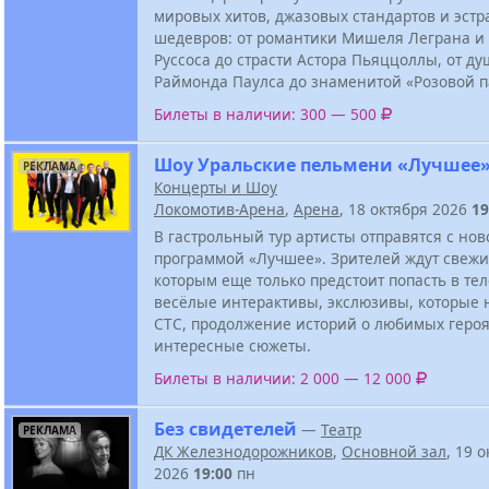
мировых хитов, джазовых стандартов и эст
шедевров: от романтики Мишеля Леграна и
Руссоса до страсти Астора Пьяццоллы, от д
Раймонда Паулса до знаменитой «Розовой п
Билеты в наличии: 300 — 500
Шоу Уральские пельмени «Лучшее
РЕКЛАМА
Концерты и Шоу
Локомотив-Арена
,
Арена
, 18 октября 2026
19
В гастрольный тур артисты отправятся с нов
программой «Лучшее». Зрителей ждут свежи
которым еще только предстоит попасть в те
весёлые интерактивы, экслюзивы, которые 
СТС, продолжение историй о любимых героя
интересные сюжеты.
Билеты в наличии: 2 000 — 12 000
Без свидетелей
—
Театр
РЕКЛАМА
ДК Железнодорожников
,
Основной зал
, 19 
2026
19:00
пн