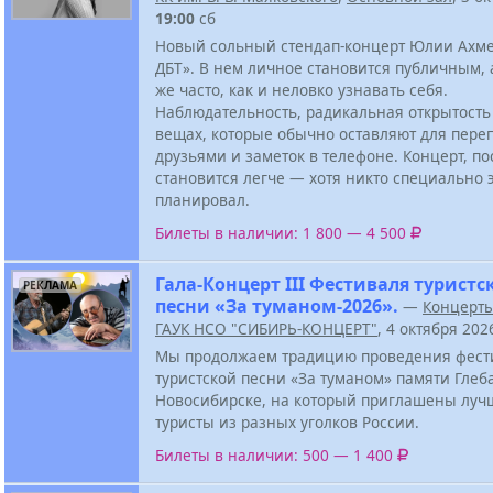
19:00
сб
Новый сольный стендап-концерт Юлии Ахм
ДБТ». В нем личное становится публичным, 
же часто, как и неловко узнавать себя.
Наблюдательность, радикальная открытость 
вещах, которые обычно оставляют для переп
друзьями и заметок в телефоне. Концерт, по
становится легче — хотя никто специально э
планировал.
Билеты в наличии: 1 800 — 4 500
Гала-Концерт III Фестиваля туристс
РЕКЛАМА
песни «За туманом-2026».
—
Концерт
ГАУК НСО "СИБИРЬ-КОНЦЕРТ"
, 4 октября 20
Мы продолжаем традицию проведения фест
туристской песни «За туманом» памяти Глеб
Новосибирске, на который приглашены луч
туристы из разных уголков России.
Билеты в наличии: 500 — 1 400