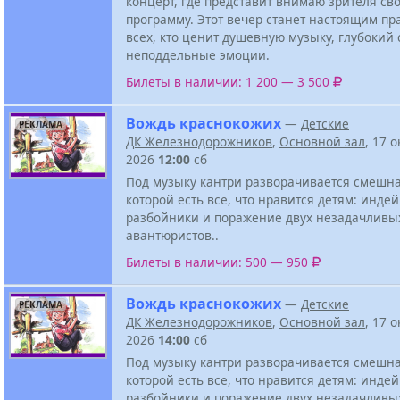
концерт, где представит внимаю зрителя св
программу. Этот вечер станет настоящим пр
всех, кто ценит душевную музыку, глубокий
неподдельные эмоции.
Билеты в наличии: 1 200 — 3 500
Вождь краснокожих
—
Детские
РЕКЛАМА
ДК Железнодорожников
,
Основной зал
, 17 
2026
12:00
сб
Под музыку кантри разворачивается смешна
которой есть все, что нравится детям: инде
разбойники и поражение двух незадачливы
авантюристов..
Билеты в наличии: 500 — 950
Вождь краснокожих
—
Детские
РЕКЛАМА
ДК Железнодорожников
,
Основной зал
, 17 
2026
14:00
сб
Под музыку кантри разворачивается смешна
которой есть все, что нравится детям: инде
разбойники и поражение двух незадачливы