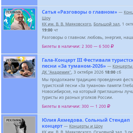
Сатья «Разговоры о главном»
—
Кон
РЕКЛАМА
Шоу
КК им. В. В. Маяковского
,
Большой зал
, 1 ок
19:00
чт
Разговоры о главном: любовь, энергия, наш
Билеты в наличии: 2 300 — 6 500
Гала-Концерт III Фестиваля туристс
РЕКЛАМА
песни «За туманом-2026»
—
Концерты
ДК "Академия"
, 3 октября 2026
18:00
сб
Мы продолжаем традицию проведения фест
туристской песни «За туманом» памяти Глеб
Новосибирске, на который приглашены луч
туристы из разных уголков России.
Билеты в наличии: 300 — 1 200
Юлия Ахмедова. Сольный Стендап
РЕКЛАМА
концерт
—
Концерты и Шоу
КК им. В. В. Маяковского
,
Основной зал
, 3 о