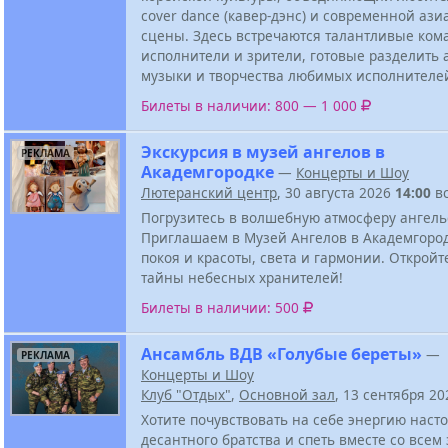
cover dance (кавер-дэнс) и современной ази
сцены. Здесь встречаются талантливые ком
исполнители и зрители, готовые разделить 
музыки и творчества любимых исполнителе
Билеты в наличии: 800 — 1 000
Экскурсия в музей ангелов в
РЕКЛАМА
Академгородке
—
Концерты и Шоу
Лютеранский центр
, 30 августа 2026
14:00
в
Погрузитесь в волшебную атмосферу ангель
Приглашаем в Музей Ангелов в Академгоро
покоя и красоты, света и гармонии. Откройт
тайны небесных хранителей!
Билеты в наличии: 500
Ансамбль ВДВ «Голубые береты»
—
РЕКЛАМА
Концерты и Шоу
Клуб "Отдых"
,
Основной зал
, 13 сентября 2
Хотите почувствовать на себе энергию наст
десантного братства и спеть вместе со всем