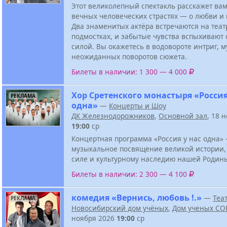
Этот великолепный спектакль расскажет ва
вечных человеческих страстях — о любви и
Два знаменитых актёра встречаются на теа
подмостках, и забытые чувства вспыхивают 
силой. Вы окажетесь в водовороте интриг, м
неожиданных поворотов сюжета.
Билеты в наличии: 1 300 — 4 000
Хор Сретенского монастыря «Россия
РЕКЛАМА
одна»
—
Концерты и Шоу
ДК Железнодорожников
,
Основной зал
, 18 
19:00
ср
Концертная программа «Россия у нас одна» 
музыкальное посвящение великой истории,
силе и культурному наследию нашей Родин
Билеты в наличии: 2 300 — 4 100
комедия «Вернись, любовь !.»
—
Теа
РЕКЛАМА
Новосибирский дом учёных
,
Дом ученых СО
ноября 2026
19:00
ср