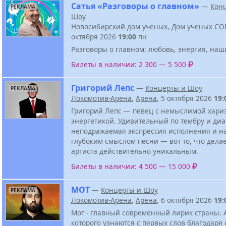
Сатья «Разговоры о главном»
—
Кон
РЕКЛАМА
Шоу
Новосибирский дом учёных
,
Дом ученых СО
октября 2026
19:00
пн
Разговоры о главном: любовь, энергия, наш
Билеты в наличии: 2 300 — 5 500
Григорий Лепс
—
Концерты и Шоу
РЕКЛАМА
Локомотив-Арена
,
Арена
, 5 октября 2026
19:
Григорий Лепс — певец с немыслимой хари
энергетикой. Удивительный по тембру и диа
неподражаемая экспрессия исполнения и 
глубоким смыслом песни — вот то, что делае
артиста действительно уникальным.
Билеты в наличии: 4 500 — 15 000
МОТ
—
Концерты и Шоу
РЕКЛАМА
Локомотив-Арена
,
Арена
, 6 октября 2026
19:
Мот - главный современный лирик страны. А
которого узнаются с первых слов благодаря