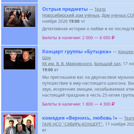
Острые предметы
—
Театр
РЕКЛАМА
Новосибирский дом учёных
,
Дом ученых СО
ноября 2026
19:00
чт
Детективная история о любви и ее последст
Билеты в наличии: 2 000 — 6 000
Концерт группы «Бутырка»
—
Концер
РЕКЛАМА
Шоу
КК им. В. В. Маяковского
,
Большой зал
, 17 н
19:00
вт
Мы приглашаем вас на двухчасовое музыка
путешествие в мир настоящего шансона. Ва
звук, искренние эмоции, незабываемая атм
настоящий праздник в честь 25-летия групп
Билеты в наличии: 1 800 — 4 300
комедия «Вернись, любовь !»
—
Теат
РЕКЛАМА
ГАУК НСО "СИБИРЬ-КОНЦЕРТ"
, 17 ноября 20
вт