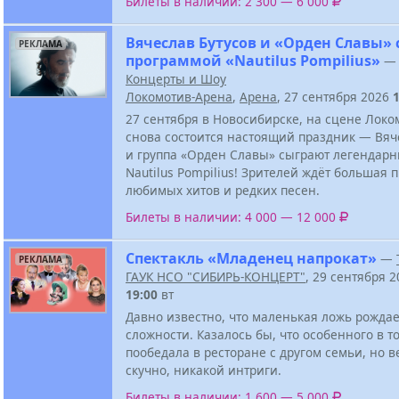
Билеты в наличии: 2 300 — 6 000
Вячеслав Бутусов и «Орден Славы» 
РЕКЛАМА
программой «Nautilus Pompilius»
—
Концерты и Шоу
Локомотив-Арена
,
Арена
, 27 сентября 2026
27 сентября в Новосибирске, на сцене Лок
снова состоится настоящий праздник — Вяч
и группа «Орден Славы» сыграют легендар
Nautilus Pompilius! Зрителей ждёт большая 
любимых хитов и редких песен.
Билеты в наличии: 4 000 — 12 000
Спектакль «Младенец напрокат»
—
РЕКЛАМА
ГАУК НСО "СИБИРЬ-КОНЦЕРТ"
, 29 сентября 2
19:00
вт
Давно известно, что маленькая ложь рожда
сложности. Казалось бы, что особенного в то
пообедала в ресторане с другом семьи, но в
скучно, никакой интриги.
Билеты в наличии: 1 600 — 5 000