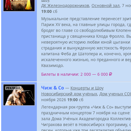
ДК Железнодорожников
,
Основной зал
, 7 н
19:00
сб
Музыкальное представление перенесет зрит
Париж XV века, на главные улицы города, гд
бродяг во главе со свободолюбивым Клопен
пристанища у священника Клода Фролло. В
невероятную историю любви юной цыганки
страдания и вынужденную жестокость Фролл
капитана Феба де Шатопера и, конечно, хро
искалеченного жизнью, но преданного и ве
Квазимодо.
Билеты в наличии: 2 000 — 6 000
Чиж & Со
—
Концерты и Шоу
РЕКЛАМА
Новосибирский дом учёных
,
Дом ученых СО
ноября 2026
19:00
сб
Легендарная рок-группа «Чиж & Со» выступ
праздничным концертом 7 ноября на сцене
зала Дома Учёных Академгородка Коллектив
Чигракова везёт в Новосибирск программу, 
песен, которые уже три десятилетия объед