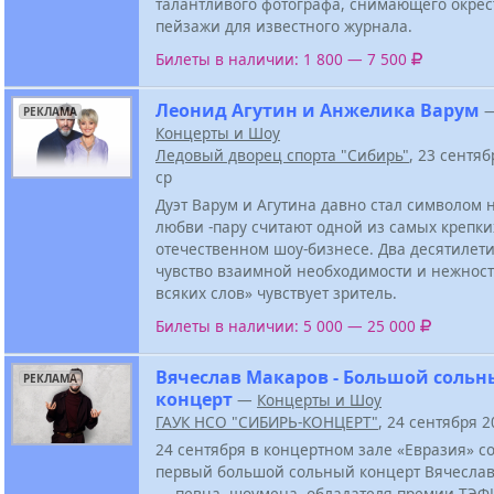
талантливого фотографа, снимающего окре
пейзажи для известного журнала.
Билеты в наличии: 1 800 — 7 500
Леонид Агутин и Анжелика Варум
РЕКЛАМА
Концерты и Шоу
Ледовый дворец спорта "Сибирь"
, 23 сентя
ср
Дуэт Варум и Агутина давно стал символом
любви -пару считают одной из самых крепки
отечественном шоу-бизнесе. Два десятиле
чувство взаимной необходимости и нежнос
всяких слов» чувствует зритель.
Билеты в наличии: 5 000 — 25 000
Вячеслав Макаров - Большой соль
РЕКЛАМА
концерт
—
Концерты и Шоу
ГАУК НСО "СИБИРЬ-КОНЦЕРТ"
, 24 сентября 
24 сентября в концертном зале «Евразия» с
первый большой сольный концерт Вячесла
— певца, шоумена, обладателя премии ТЭФ