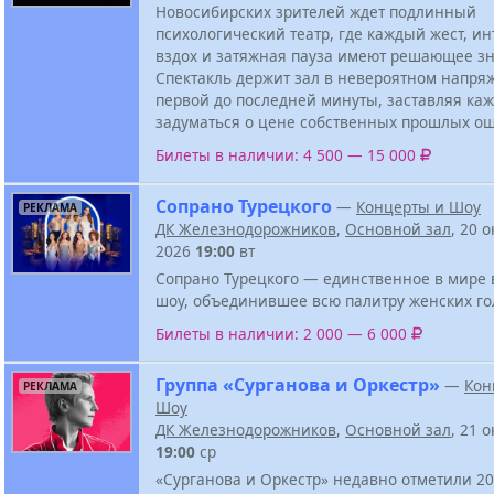
Новосибирских зрителей ждет подлинный
психологический театр, где каждый жест, и
вздох и затяжная пауза имеют решающее з
Спектакль держит зал в невероятном напря
первой до последней минуты, заставляя ка
задуматься о цене собственных прошлых ош
Билеты в наличии: 4 500 — 15 000
Сопрано Турецкого
—
Концерты и Шоу
РЕКЛАМА
ДК Железнодорожников
,
Основной зал
, 20 
2026
19:00
вт
Сопрано Турецкого — единственное в мире 
шоу, объединившее всю палитру женских го
Билеты в наличии: 2 000 — 6 000
Группа «Сурганова и Оркестр»
—
Кон
РЕКЛАМА
Шоу
ДК Железнодорожников
,
Основной зал
, 21 
19:00
ср
«Сурганова и Оркестр» недавно отметили 20