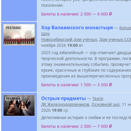
поколения.
Билеты в наличии: 2 000 — 6 000
Хор Валаамского монастыря
—
Конце
РЕКЛАМА
Шоу
Новосибирский дом учёных
,
Дом ученых СО
ноября 2026
19:00
вт
2025 год юбилейный — хор отмечает двадц
творческой деятельности. В программе, по
этому знаменательному событию, прозвучат
яркие, красочные и глубокие по содержани
произведения из вышеперечисленных прог
Билеты в наличии: 1 500 — 3 500
Острые предметы
—
Театр
РЕКЛАМА
ДК Железнодорожников
,
Основной зал
, 11 
2026
19:00
ср
Детективная история о любви и ее последст
Билеты в наличии: 2 000 — 7 000