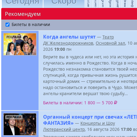
Сегодня
Скоро
Рекомендуем
Билеты в наличии
Когда ангелы шутят
—
Театр
РЕКЛАМА
ДК Железнодорожников
,
Основной зал
, 10 а
2026
19:00
пн
Верите вы в чудеса или нет, но эта история
случилась именно в Рождество. Когда в ноч
Рождество незнакомка становится твоей не
спутницей, когда привычная жизнь рушится
карточный домик — стремительно и неотвр
надо остановиться и поверить в Чудо. Может
ангелы-хранители вершат твою судьбу...
Билеты в наличии: 1 800 — 5 700
Органный концерт при свечах «ЛЕ
РЕКЛАМА
ФАНТАЗИЯ»
—
Концерты и Шоу
Лютеранский центр
, 16 августа 2026
17:00
в
Эволюция самого свободного музыкального 