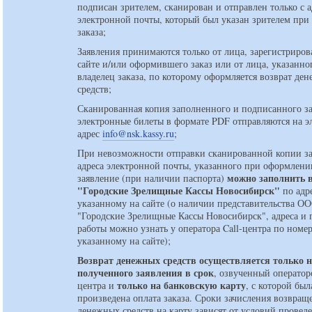
подписан зрителем, сканирован и отправлен только с а
электронной почты, который был указан зрителем пр
заказа;
Заявления принимаются только от лица, зарегистриров
сайте и/или оформившего заказ или от лица, указанно
владелец заказа, по которому оформляется возврат де
средств;
Сканированная копия заполненного и подписанного з
электронные билеты в формате PDF отправляются на 
адрес
info@nsk.kassy.ru
;
При невозможности отправки сканированной копии за
адреса электронной почты, указанного при оформлении
можно заполнить 
заявление (при наличии паспорта)
"Городские Зрелищные Кассы Новосибирск"
по адр
указанному на сайте (о наличии представительства О
"Городские Зрелищные Кассы Новосибирск", адреса и 
работы можно узнать у оператора Call-центра по номер
указанному на сайте);
Возврат денежных средств осуществляется только 
полученного заявления в срок
, озвученный оператор
только на банковскую карту
центра и
, с которой был
произведена оплата заказа. Сроки зачисления возвра
денежных средств на карту зависят от условий провед