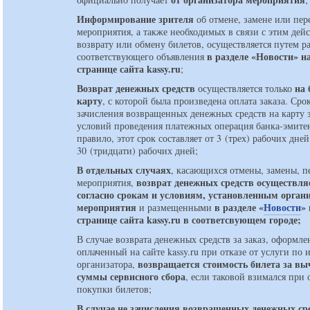
Информирование зрителя
об отмене, замене или пер
мероприятия, а также необходимых в связи с этим дей
возврату или обмену билетов, осуществляется путем 
в разделе «Новости» н
соответствующего объявления
странице сайта kassy.ru
;
Возврат денежных средств
на
осуществляется только
карту
, с которой была произведена оплата заказа. Сро
зачисления возвращенных денежных средств на карту з
условий проведения платежных операция банка-эмитен
правило, этот срок составляет от 3 (трех) рабочих дней
30 (тридцати) рабочих дней;
В отдельных случаях
, касающихся отмены, замены, п
возврат денежных средств осуществля
мероприятия,
согласно срокам и условиям, установленным орган
мероприятия
в разделе «
Новости
»
и размещенными
странице сайта kassy.ru в соответсвующем городе;
В случае возврата денежных средств за заказ, оформл
оплаченный на сайте kassy.ru при отказе от услуги по
возвращается стоимость билета за вы
организатора,
суммы сервисного сбора
, если таковой взимался при
покупки билетов;
В случае не зачисления возвращенных денежных ср