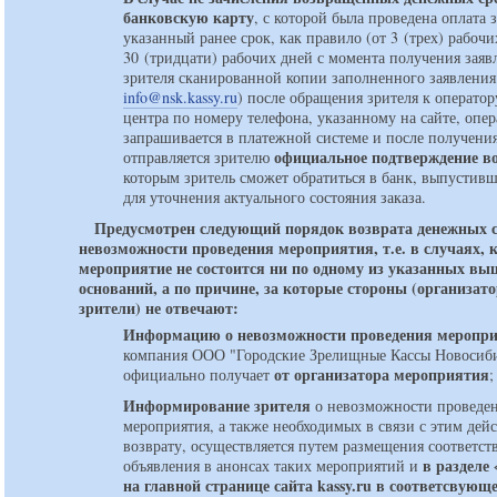
банковскую карту
, с которой была проведена оплата з
указанный ранее срок, как правило (от 3 (трех) рабочи
30 (тридцати) рабочих дней с момента получения заяв
зрителя сканированной копии заполненного заявления
info@nsk.kassy.ru
) после обращения зрителя к оператору
центра по номеру телефона, указанному на сайте, опе
запрашивается в платежной системе и после получени
официальное подтверждение в
отправляется зрителю
которым зритель сможет обратиться в банк, выпустивш
для уточнения актуального состояния заказа.
Предусмотрен следующий порядок возврата денежных с
невозможности проведения мероприятия, т.е. в случаях, к
мероприятие не состоится ни по одному из указанных вы
оснований, а по причине, за которые стороны (организат
зрители) не отвечают:
Информацию о невозможности проведения меропр
компания ООО "Городские Зрелищные Кассы Новосиб
от организатора мероприятия
официально получает
;
Информирование зрителя
о невозможности проведе
мероприятия, а также необходимых в связи с этим дей
возврату, осуществляется путем размещения соответс
в разделе
объявления в анонсах таких мероприятий и
на главной странице сайта kassy.ru в соответсвующ