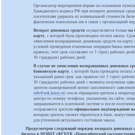
Организатор мероприятия вправе на основании пункта 
Гражданского кодекса РФ при возврате денежных сред
посетителям удержать из номинальной стоимости биле
фактически понесенные им в связи с организацией ме
Возврат денежных средств
на
осуществляется только
карту
, с которой была произведена оплата заказа. Сро
зачисления возвращенных денежных средств на карту з
условий проведения платежных операция банка-эмитен
правило, этот срок составляет от 3 (трех) рабочих дней
30 (тридцати) рабочих дней;
В случае не зачисления возвращенных денежных ср
банковскую карту
, с которой была проведена оплата з
указанный ранее срок, как правило (от 3 (трех) рабочи
30 (тридцати) рабочих дней с момента получения заяв
зрителя сканированной копии заполненного заявления
info@nsk.kassy.ru
) после обращения зрителя к оператору
центра по номеру телефона, указанному на сайте, опе
запрашивается в платежной системе и после получени
официальное подтверждение в
отправляется зрителю
которым зритель сможет обратиться в банк, выпустивш
для уточнения актуального состояния заказа.
Предусмотрен следующий порядок возврата денежных с
билеты в НОВАТ (ФГБУК «Новосибирский государственн