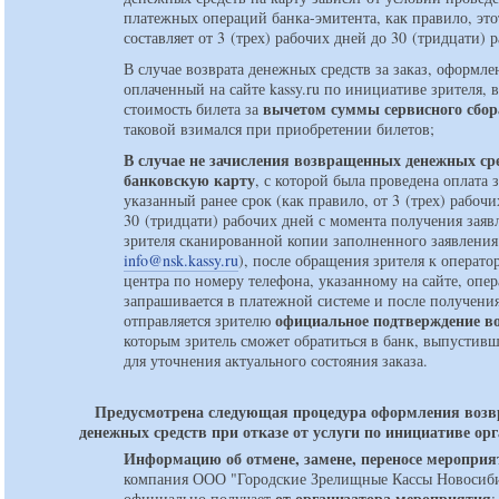
платежных операций банка-эмитента, как правило, это
составляет от 3 (трех) рабочих дней до 30 (тридцати) 
В случае возврата денежных средств за заказ, оформл
оплаченный на сайте kassy.ru по инициативе зрителя, 
вычетом суммы сервисного сбор
стоимость билета за
таковой взимался при приобретении билетов;
В случае не зачисления возвращенных денежных ср
банковскую карту
, с которой была проведена оплата з
указанный ранее срок (как правило, от 3 (трех) рабочи
30 (тридцати) рабочих дней с момента получения заяв
зрителя сканированной копии заполненного заявления
info@nsk.kassy.ru
), после обращения зрителя к оператор
центра по номеру телефона, указанному на сайте, опе
запрашивается в платежной системе и после получени
официальное подтверждение в
отправляется зрителю
которым зритель сможет обратиться в банк, выпустивш
для уточнения актуального состояния заказа.
Предусмотрена следующая процедура оформления возв
денежных средств при отказе от услуги по инициативе ор
Информацию об отмене, замене, переносе мероприя
компания ООО "Городские Зрелищные Кассы Новосиб
от организатора мероприятия
официально получает
;