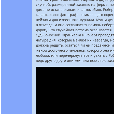
скучной, размеренной жизнью на ферме, по
дома не останавливается автомобиль Робер
талантливого фотографа, снимающего окре
пейзажи для известного журнала. Муж и де
в отъезде, и она соглашается помочь Роберт
дорогу. Эта случайная встреча оказывается
судьбоносной. Франческа и Роберт проводят
четыре дня, которые меняют их навсегда, н
должна решить, остаться ли ей преданной 
женой достойного человека, которого она н
любила, или перечеркнуть все и уехать с Ро
ведь друг о друге они мечтали всю свою жиз