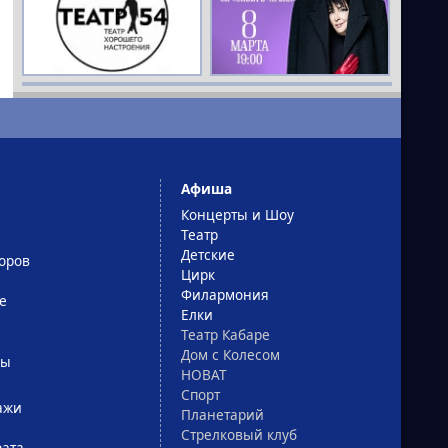
Афиша
Концерты и Шоу
Театр
Детские
оров
Цирк
Филармония
е
Елки
Театр Кабаре
Дом с Колесом
сы
НОВАТ
Спорт
ажи
Планетарий
Стрелковый клуб
рата