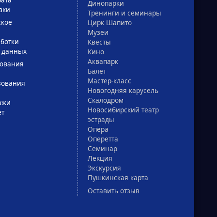
Динопарки
вки
Тренинги и семинары
ское
Цирк Шапито
Музеи
ботки
Квесты
 данных
Кино
Аквапарк
зования
Балет
Мастер-класс
зования
Новогодняя карусель
Скалодром
ажи
Новосибирский театр
ет
эстрады
Опера
Оперетта
Семинар
Лекция
Экскурсия
Пушкинская карта
Оставить отзыв