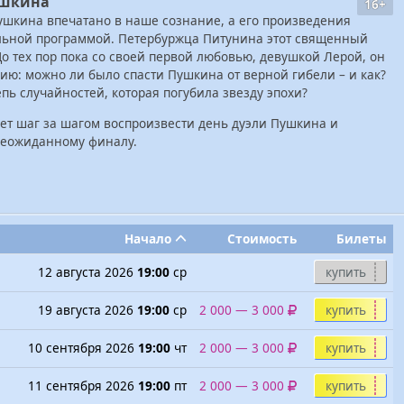
ушкина
16+
шкина впечатано в наше сознание, а его произведения
ельной программой. Петербуржца Питунина этот священный
До тех пор пока со своей первой любовью, девушкой Лерой, он
рию: можно ли было спасти Пушкина от верной гибели – и как?
епь случайностей, которая погубила звезду эпохи?
ет шаг за шагом воспроизвести день дуэли Пушкина и
 неожиданному финалу.
Начало
Стоимость
Билеты
12 августа 2026
19:00
ср
купить
19 августа 2026
19:00
ср
2 000 — 3 000
купить
10 сентября 2026
19:00
чт
2 000 — 3 000
купить
11 сентября 2026
19:00
пт
2 000 — 3 000
купить