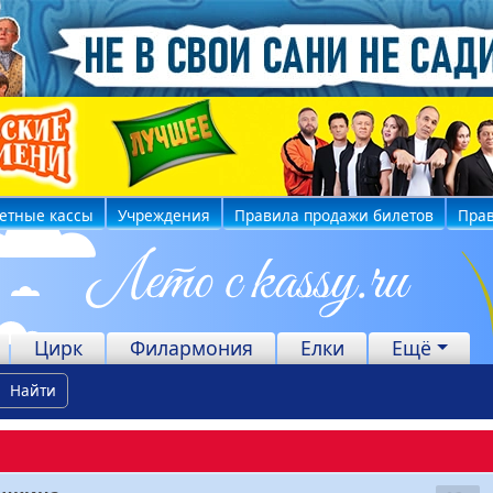
етные кассы
Учреждения
Правила продажи билетов
Прав
Цирк
Филармония
Елки
Ещё
Найти