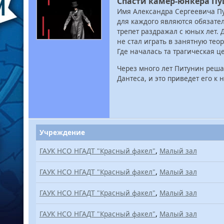
Спасти камер-юнкера П
Имя Александра Сергеевича Пу
для каждого являются обязат
трепет раздражал с юных лет. 
не стал играть в занятную тео
Где началась та трагическая ц
Через много лет Питунин реша
Дантеса, и это приведет его к
Учреждение
ГАУК НСО НГАДТ "Красный факел"
,
Малый зал
ГАУК НСО НГАДТ "Красный факел"
,
Малый зал
ГАУК НСО НГАДТ "Красный факел"
,
Малый зал
ГАУК НСО НГАДТ "Красный факел"
,
Малый зал