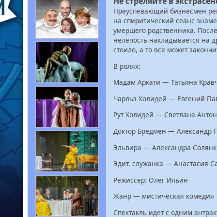
Не стреляйте в экстрасен
Преуспевающий бизнесмен реш
на спиритический сеанс знаме
умершего родственника. После 
нелепость накладывается на д
стоило, а то все может закончит
В ролях:
Мадам Аркати — Татьяна Крав
Чарльз Холидей — Евгений П
Рут Холидей — Светлана Анто
Доктор Бредмен — Александр 
Эльвира — Александра Солян
Эдит, служанка — Анастасия С
Режиссер: Олег Ильин
Жанр — мистическая комедия
Спектакль идет с одним антрак