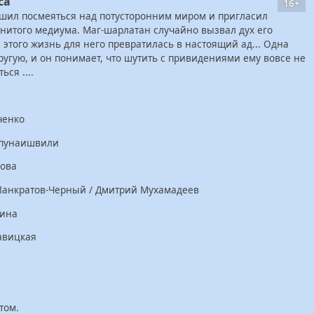
са
16+
ил посмеяться над потусторонним миром и пригласил
нитого медиума. Маг-шарлатан случайно вызвал дух его
этого жизнь для него превратилась в настоящий ад... Одна
ругую, и он понимает, что шутить с привидениями ему вовсе не
ься ....
ченко
апунаишвили
нова
Панкратов-Черный / Дмитрий Мухамадеев
кина
авицкая
том.