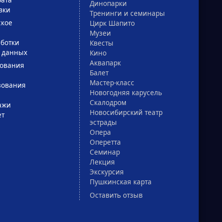
Динопарки
вки
Тренинги и семинары
ское
Цирк Шапито
Музеи
ботки
Квесты
 данных
Кино
Аквапарк
зования
Балет
Мастер-класс
зования
Новогодняя карусель
Скалодром
ажи
Новосибирский театр
ет
эстрады
Опера
Оперетта
Семинар
Лекция
Экскурсия
Пушкинская карта
Оставить отзыв