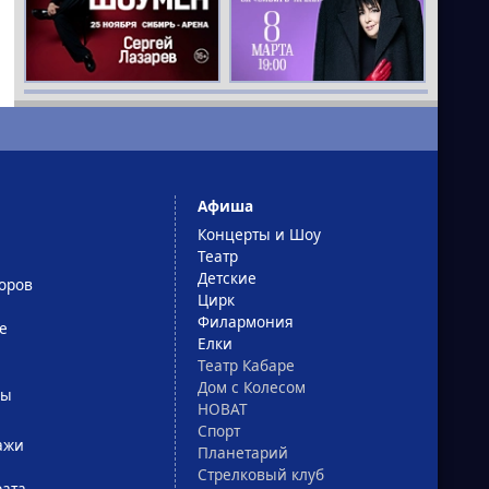
Афиша
Концерты и Шоу
Театр
Детские
оров
Цирк
Филармония
е
Елки
Театр Кабаре
Дом с Колесом
сы
НОВАТ
Спорт
ажи
Планетарий
Стрелковый клуб
рата