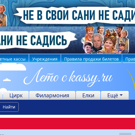
етные кассы
Учреждения
Правила продажи билетов
Прав
Цирк
Филармония
Елки
Ещё
Найти