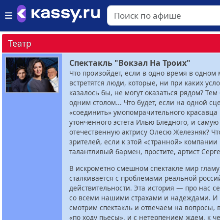
Театр
Спектакль "Вокзал На Троих"
Что произойдет, если в одно время в одном 
встретятся люди, которые, ни при каких усл
казалось бы, не могут оказаться рядом? Тем 
одним столом... Что будет, если на одной сц
«соединить» умопомрачительного красавца
утонченного эстета Илью Бледного, и саму
отечественную актрису Олесю Железняк? Чт
зрителей, если к этой «странной» компании
талантливый бармен, простите, артист Серг
В искрометно смешном спектакле мир гламу
сталкивается с проблемами реальной росси
действительности. Эта история — про нас с
со всеми нашими страхами и надеждами. И
смотрим спектакль и отвечаем на вопросы,
«по ходу пьесы», и с нетерпением ждем, к ч