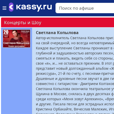
Концерты и Шоу
Светлана Копылова
Автор-исполнитель Светлана Копылова при
на свой очередной, но всегда неповторимый
Каждое выступление Светланы проникает в 
глубиной и задушевностью авторских песен,
смеяться и плакать, видеть себя со стороны
свое «я», и… не оставаться прежним. В этот
представит новый долгожданный альбом «
режиссура», 21-й по счету, с песнями-притча
Душевные и духовные песни звучат в две г
совместно с гитаристом - Дмитрием Колтако
Светлана Копылова окончила театральное 
Щукина в Москве, снялась в двух десятках 
среди которых «Меня зовут Арлекино», «Вре
и другие. Писала песни для эстрадных испо
Кристина Орбакайте, Вячеслав Малежик, Иг