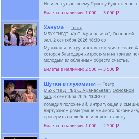
Но и ее путь к своему Принцу будет непрост
Билеты в наличии: 1 000 — 3 000
Ханума
—
Театр
МБУК "НГДТ п/р С. Афанасьева"
,
Основной
зал
, 2 сентября 2026
18:30
ср
Музыкальная грузинская комедия о свахе Х
которая благодаря хитростям и интригам по
молодым влюбленным обрести счастье.
Билеты в наличии: 2 500 — 3 500
Шутки в глухомани
—
Театр
МБУК "НГДТ п/р С. Афанасьева"
,
Основной
зал
, 3 сентября 2026
18:30
чт
Комедия положений, интригующая и смешна
виртуозном розыгрыше мнимого покойника
проверить на любовь и верность жену.
Билеты в наличии: 1 000 — 2 500