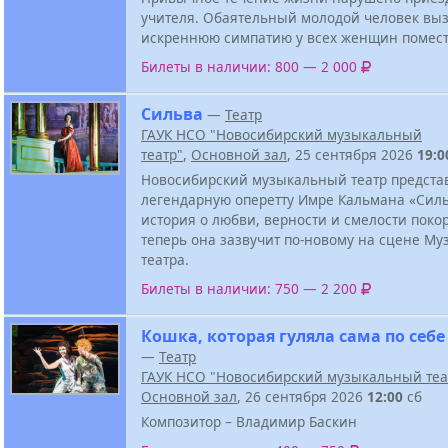
учителя. Обаятельный молодой человек вы
искреннюю симпатию у всех женщин помест
Билеты в наличии: 800 — 2 000
Сильва
—
Театр
ГАУК НСО "Новосибирский музыкальный
театр"
,
Основной зал
, 25 сентября 2026
19:0
Новосибирский музыкальный театр предста
легендарную оперетту Имре Кальмана «Силь
история о любви, верности и смелости поко
теперь она зазвучит по-новому на сцене М
театра.
Билеты в наличии: 750 — 2 200
Кошка, которая гуляла сама по себе
—
Театр
ГАУК НСО "Новосибирский музыкальный теа
Основной зал
, 26 сентября 2026
12:00
сб
Композитор – Владимир Баскин