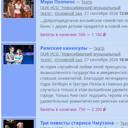
Мэри Поппинс
—
Театр
ГАУК НСО "Новосибирский музыкальный
театр"
,
Основной зал
, 27 сентября 2026
12:0
…Добропорядочное английское семейство 
Бэнкс с двумя детьми нуждается в новой ня
Билеты в наличии: 500 — 1 100
Римские каникулы
—
Театр
ГАУК НСО "Новосибирский музыкальный
театр"
,
Основной зал
, 27 сентября 2026
18:0
История случайной любви юной принцессы
вымышленного государства и американского
ставшая знаменитой, благодаря легендарно
Одри Хепберн и Грегори Пеком в главных ро
случиться только в этом волшебном удивит
городе. Только Рим смог подарить героям эт
удивительные романтические римские кани
Билеты в наличии: 750 — 2 200
Три невесты старика Чмутина
—
Теа