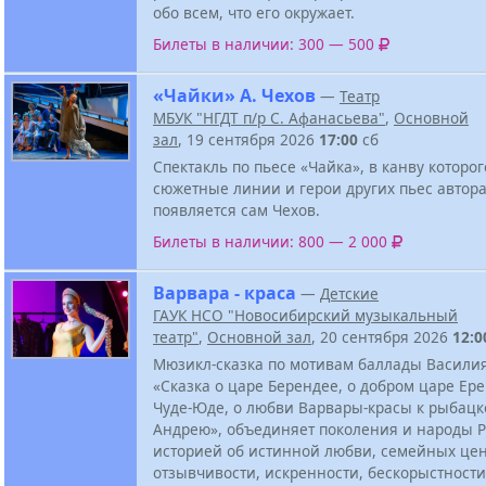
обо всем, что его окружает.
Билеты в наличии: 300 — 500
«Чайки» А. Чехов
—
Театр
МБУК "НГДТ п/р С. Афанасьева"
,
Основной
зал
, 19 сентября 2026
17:00
сб
Спектакль по пьесе «Чайка», в канву которо
сюжетные линии и герои других пьес автора
появляется сам Чехов.
Билеты в наличии: 800 — 2 000
Варвара - краса
—
Детские
ГАУК НСО "Новосибирский музыкальный
театр"
,
Основной зал
, 20 сентября 2026
12:0
Мюзикл-сказка по мотивам баллады Васили
«Сказка о царе Берендее, о добром царе Ер
Чуде-Юде, о любви Варвары-красы к рыбацк
Андрею», объединяет поколения и народы 
историей об истинной любви, семейных цен
отзывчивости, искренности, бескорыстности