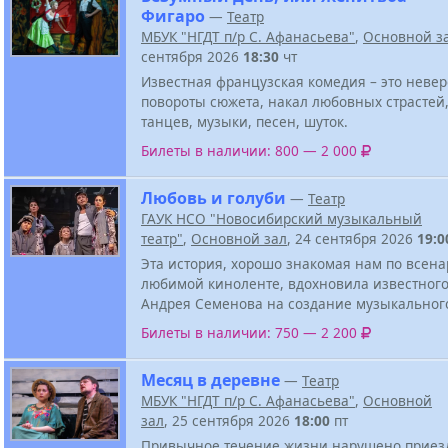
Фигаро
—
Театр
МБУК "НГДТ п/р С. Афанасьева"
,
Основной з
сентября 2026
18:30
чт
Известная французская комедия – это неве
повороты сюжета, накал любовных страстей,
танцев, музыки, песен, шуток.
Билеты в наличии: 800 — 2 000
Любовь и голуби
—
Театр
ГАУК НСО "Новосибирский музыкальный
театр"
,
Основной зал
, 24 сентября 2026
19:0
Эта история, хорошо знакомая нам по всен
любимой киноленте, вдохновила известного
Андрея Семенова на создание музыкального
Билеты в наличии: 750 — 2 200
Месяц в деревне
—
Театр
МБУК "НГДТ п/р С. Афанасьева"
,
Основной
зал
, 25 сентября 2026
18:00
пт
Привычное течение жизни нарушено приез