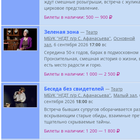
ждут смешные розыгрыши, встреча с жулик
цирковое представление.
Билеты в наличии: 500 — 900
Зеленая зона
—
Театр
МБУК "НГДТ п/р С. Афанасьева"
,
Основной
зал
, 6 сентября 2026
17:00
вс
Середина 50-х годов, барак в подмосковном 
Пронзительная, смешная история о жизни, 
есть место радости и горю.
Билеты в наличии: 1 000 — 2 500
Беседа без свидетелей
—
Театр
МБУК "НГДТ п/р С. Афанасьева"
,
Малый зал
,
сентября 2026
18:00
вс
Встреча бывших супругов оборачивается ра
вскрывающим старые обиды, взаимные пре
тщательно скрываемые тайны.
Билеты в наличии: 1 200 — 1 800