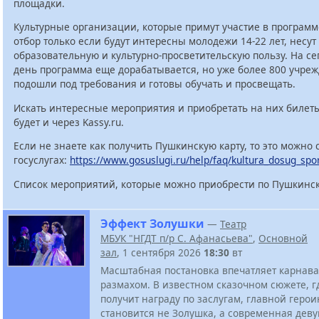
площадки.
Культурные организации, которые примут участие в программ
отбор только если будут интересны молодежи 14-22 лет, несут
образовательную и культурно-просветительскую пользу. На с
день программа еще дорабатывается, но уже более 800 учре
подошли под требования и готовы обучать и просвещать.
Искать интересные мероприятия и приобретать на них билет
будет и через Kassy.ru.
Если не знаете как получить Пушкинскую карту, то это можно 
госуслугах:
https://www.gosuslugi.ru/help/faq/kultura_dosug_spo
Список мероприятий, которые можно приобрести по Пушкинск
Эффект Золушки
—
Театр
МБУК "НГДТ п/р С. Афанасьева"
,
Основной
зал
, 1 сентября 2026
18:30
вт
Масштабная постановка впечатляет карнав
размахом. В известном сказочном сюжете, 
получит награду по заслугам, главной геро
становится не Золушка, а современная дев