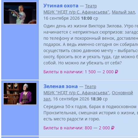
Утиная охота
—
Театр
МБУК "НГДТ п/р С. Афанасьева"
,
Малый зал
,
16 сентября 2026
18:00
ср
Один день из жизни Виктора Зилова. Утро г
начинается с неприятных сюрпризов: загад
по телефону и похоронный венок, доставле
подарок. А ведь именно сегодня он собирал
осуществить свою давнюю мечту – выбратьс
охоту, бросить все и уехать туда, где можно
собой. Но можно ли убежать от себя?
Билеты в наличии: 1 500 — 2 000
Зеленая зона
—
Театр
МБУК "НГДТ п/р С. Афанасьева"
,
Основной
зал
, 16 сентября 2026
18:30
ср
Середина 50-х годов, барак в подмосковном 
Пронзительная, смешная история о жизни, 
есть место радости и горю.
Билеты в наличии: 800 — 2 000