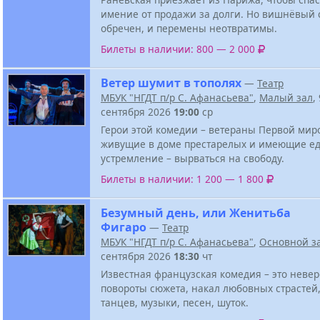
имение от продажи за долги. Но вишнёвый 
обречен, и перемены неотвратимы.
Билеты в наличии: 800 — 2 000
Ветер шумит в тополях
—
Театр
МБУК "НГДТ п/р С. Афанасьева"
,
Малый зал
,
сентября 2026
19:00
ср
Герои этой комедии – ветераны Первой мир
живущие в доме престарелых и имеющие е
устремление – вырваться на свободу.
Билеты в наличии: 1 200 — 1 800
Безумный день, или Женитьба
Фигаро
—
Театр
МБУК "НГДТ п/р С. Афанасьева"
,
Основной з
сентября 2026
18:30
чт
Известная французская комедия – это неве
повороты сюжета, накал любовных страстей,
танцев, музыки, песен, шуток.