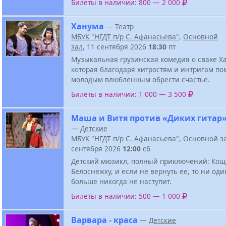
Билеты в наличии: 800 — 2 000
Ханума
—
Театр
МБУК "НГДТ п/р С. Афанасьева"
,
Основной
зал
, 11 сентября 2026
18:30
пт
Музыкальная грузинская комедия о свахе Х
которая благодаря хитростям и интригам по
молодым влюбленным обрести счастье.
Билеты в наличии: 1 000 — 3 500
Маша и Витя против «Диких гитар
—
Детские
МБУК "НГДТ п/р С. Афанасьева"
,
Основной з
сентября 2026
12:00
сб
Детский мюзикл, полный приключений: Кощ
Белоснежку, и если не вернуть ее, то ни од
больше никогда не наступит.
Билеты в наличии: 500 — 1 000
Варвара - краса
—
Детские