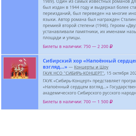
1989). Один из самых известных романов д
был издан в 1944 году и выдержал более ст
переизданий, был переведен на многие ин
языки. Автор романа был награжден Сталин
премией второй степени (1946). Героям «Дву
устанавливали памятники, их именами наз
площади и улицы.
Билеты в наличии: 750 — 2 200
Сибирский хор «Напоённый сердц
взгляд…»
—
Концерты и Шоу
ГАУК НСО "СИБИРЬ-КОНЦЕРТ"
, 15 октября 2
ГАУК «Сибирь-Концерт» представляет прогр
«Напоённый сердцем взгляд…» Государстве
академического Сибирского русского народн
Билеты в наличии: 700 — 1 500