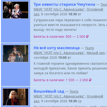
Три невесты старика Чмутина
—
Теа
МБУК "НГДТ п/р С. Афанасьева"
,
Основной
зал
, 8 сентября 2026
18:30
вт
Супружеская пара перевозит к себе пожилого
ужиться вместе оказывается непросто. Зять
выход: тестя надо женить!
Билеты в наличии: 800 — 2 000
Не всё коту масленица
—
Театр
МБУК "НГДТ п/р С. Афанасьева"
,
Малый зал
,
сентября 2026
19:00
вт
К главной героине одновременно сватаются
молодой приказчик. Какое принять решение
замуж за богатого или по любви?
Билеты в наличии: 1 500 — 2 000
Вишнёвый сад
—
Театр
МБУК "НГДТ п/р С. Афанасьева"
,
Основной
зал
, 9 сентября 2026
18:30
ср
Раневская приезжает из Парижа, чтобы спа