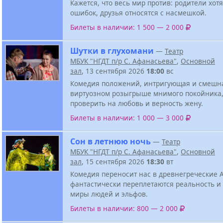
Кажется, что весь мир против: родители хотя
ошибок, друзья относятся с насмешкой.
Билеты в наличии: 1 500 — 2 000
Шутки в глухомани
—
Театр
МБУК "НГДТ п/р С. Афанасьева"
,
Основной
зал
, 13 сентября 2026
18:00
вс
Комедия положений, интригующая и смешна
виртуозном розыгрыше мнимого покойника
проверить на любовь и верность жену.
Билеты в наличии: 1 000 — 3 000
Сон в летнюю ночь
—
Театр
МБУК "НГДТ п/р С. Афанасьева"
,
Основной
зал
, 15 сентября 2026
18:30
вт
Комедия переносит нас в древнегреческие 
фантастически переплетаются реальность и
миры людей и эльфов.
Билеты в наличии: 800 — 2 000