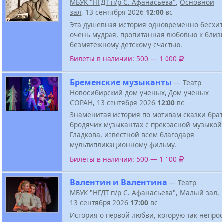
МБУК "НГДТ п/р С. Афанасьева"
,
Основной
зал
, 13 сентября 2026
12:00
вс
Эта душевная история одновременно бесхит
очень мудрая, пропитанная любовью к близ
безмятежному детскому счастью.
Билеты в наличии: 500 — 1 000
Бременские музыканты
—
Театр
Новосибирский дом учёных
,
Дом ученых
СОРАН
, 13 сентября 2026
12:00
вс
Знаменитая история по мотивам сказки бра
бродячих музыкантах с прекрасной музыкой
Гладкова, известной всем благодаря
мультипликационному фильму.
Билеты в наличии: 500 — 1 100
Валентин и Валентина
—
Театр
МБУК "НГДТ п/р С. Афанасьева"
,
Малый зал
,
13 сентября 2026
17:00
вс
История о первой любви, которую так непрос