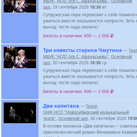
МБУК "НГДТ п/р С. Афанасьева"
,
Основной
зал
, 29 сентября 2026
18:30
вт
Супружеская пара перевозит к себе пожилого
ужиться вместе оказывается непросто. Зять
выход: тестя надо женить!
Билеты в наличии: 800 — 2 000
Три невесты старика Чмутина
—
Теа
МБУК "НГДТ п/р С. Афанасьева"
,
Основной
зал
, 30 сентября 2026
18:30
ср
Супружеская пара перевозит к себе пожилого
ужиться вместе оказывается непросто. Зять
выход: тестя надо женить!
Билеты в наличии: 800 — 2 000
Два капитана
—
Театр
ГАУК НСО "Новосибирский музыкальный
театр"
,
Основной зал
, 30 сентября 2026
19:0
В основе мюзикла «Два капитана» ‒ советск
приключенческий роман Вениамина Кавери