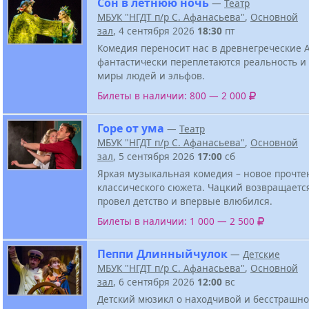
Сон в летнюю ночь
—
Театр
МБУК "НГДТ п/р С. Афанасьева"
,
Основной
зал
, 4 сентября 2026
18:30
пт
Комедия переносит нас в древнегреческие 
фантастически переплетаются реальность и
миры людей и эльфов.
Билеты в наличии: 800 — 2 000
Горе от ума
—
Театр
МБУК "НГДТ п/р С. Афанасьева"
,
Основной
зал
, 5 сентября 2026
17:00
сб
Яркая музыкальная комедия – новое прочте
классического сюжета. Чацкий возвращается
провел детство и впервые влюбился.
Билеты в наличии: 1 000 — 2 500
Пеппи Длинныйчулок
—
Детские
МБУК "НГДТ п/р С. Афанасьева"
,
Основной
зал
, 6 сентября 2026
12:00
вс
Детский мюзикл о находчивой и бесстрашно