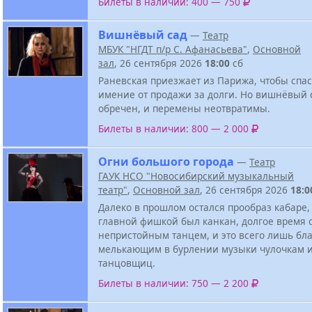
Билеты в наличии: 400 — 750
Вишнёвый сад
—
Театр
МБУК "НГДТ п/р С. Афанасьева"
,
Основной
зал
, 26 сентября 2026
18:00
сб
Раневская приезжает из Парижа, чтобы спа
имение от продажи за долги. Но вишнёвый 
обречен, и перемены неотвратимы.
Билеты в наличии: 800 — 2 000
Огни большого города
—
Театр
ГАУК НСО "Новосибирский музыкальный
театр"
,
Основной зал
, 26 сентября 2026
18:0
Далеко в прошлом остался прообраз кабаре,
главной фишкой был канкан, долгое время
непристойным танцем, и это всего лишь бл
мелькающим в бурлении музыки чулочкам и
танцовщиц.
Билеты в наличии: 750 — 2 200