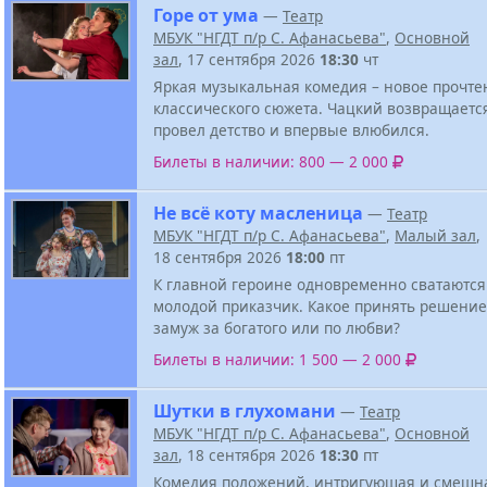
Горе от ума
—
Театр
МБУК "НГДТ п/р С. Афанасьева"
,
Основной
зал
, 17 сентября 2026
18:30
чт
Яркая музыкальная комедия – новое прочте
классического сюжета. Чацкий возвращается
провел детство и впервые влюбился.
Билеты в наличии: 800 — 2 000
Не всё коту масленица
—
Театр
МБУК "НГДТ п/р С. Афанасьева"
,
Малый зал
,
18 сентября 2026
18:00
пт
К главной героине одновременно сватаются
молодой приказчик. Какое принять решение
замуж за богатого или по любви?
Билеты в наличии: 1 500 — 2 000
Шутки в глухомани
—
Театр
МБУК "НГДТ п/р С. Афанасьева"
,
Основной
зал
, 18 сентября 2026
18:30
пт
Комедия положений, интригующая и смешна