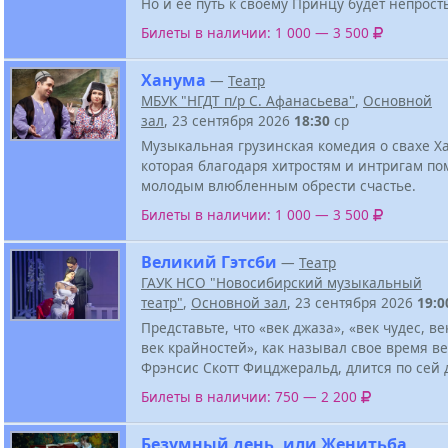
Но и ее путь к своему Принцу будет непрост
Билеты в наличии: 1 000 — 3 500
Ханума
—
Театр
МБУК "НГДТ п/р С. Афанасьева"
,
Основной
зал
, 23 сентября 2026
18:30
ср
Музыкальная грузинская комедия о свахе Х
которая благодаря хитростям и интригам по
молодым влюбленным обрести счастье.
Билеты в наличии: 1 000 — 3 500
Великий Гэтсби
—
Театр
ГАУК НСО "Новосибирский музыкальный
театр"
,
Основной зал
, 23 сентября 2026
19:0
Представьте, что «век джаза», «век чудес, ве
век крайностей», как называл свое время в
Фрэнсис Скотт Фицджеральд, длится по сей 
Билеты в наличии: 750 — 2 200
Безумный день, или Женитьба