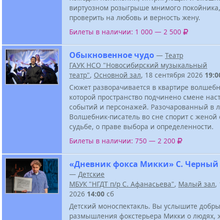
виртуозном розыгрыше мнимого покойника
проверить на любовь и верность жену.
Билеты в наличии: 1 000 — 2 500
Обыкновенное чудо
—
Театр
ГАУК НСО "Новосибирский музыкальный
театр"
,
Основной зал
, 18 сентября 2026
19:0
Сюжет разворачивается в квартире волшебн
которой пространство подчинено смене нас
событий и персонажей. Разочарованный в 
Волшебник-писатель во сне спорит с женой 
судьбе, о праве выбора и определенности.
Билеты в наличии: 750 — 2 200
«Дневник фокса Микки» С. Черный
—
Детские
МБУК "НГДТ п/р С. Афанасьева"
,
Малый зал
,
2026
14:00
сб
Детский моноспектакль. Вы услышите добр
размышления фокстерьера Микки о людях, 