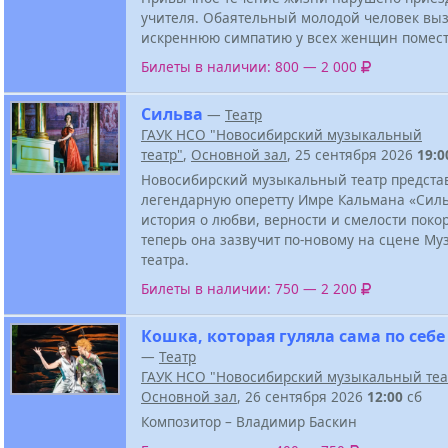
учителя. Обаятельный молодой человек вы
искреннюю симпатию у всех женщин помест
Билеты в наличии: 800 — 2 000
Сильва
—
Театр
ГАУК НСО "Новосибирский музыкальный
театр"
,
Основной зал
, 25 сентября 2026
19:0
Новосибирский музыкальный театр предста
легендарную оперетту Имре Кальмана «Силь
история о любви, верности и смелости поко
теперь она зазвучит по-новому на сцене М
театра.
Билеты в наличии: 750 — 2 200
Кошка, которая гуляла сама по себе
—
Театр
ГАУК НСО "Новосибирский музыкальный теа
Основной зал
, 26 сентября 2026
12:00
сб
Композитор – Владимир Баскин