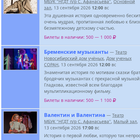
МБУК "НГДТ п/р С. Афанасьева"
,
Основной
зал
, 13 сентября 2026
12:00
вс
Эта душевная история одновременно бесхит
очень мудрая, пропитанная любовью к близ
безмятежному детскому счастью.
Билеты в наличии: 500 — 1 000
Бременские музыканты
—
Театр
Новосибирский дом учёных
,
Дом ученых
СОРАН
, 13 сентября 2026
12:00
вс
Знаменитая история по мотивам сказки бра
бродячих музыкантах с прекрасной музыкой
Гладкова, известной всем благодаря
мультипликационному фильму.
Билеты в наличии: 500 — 1 100
Валентин и Валентина
—
Театр
МБУК "НГДТ п/р С. Афанасьева"
,
Малый зал
,
13 сентября 2026
17:00
вс
История о первой любви, которую так непрос