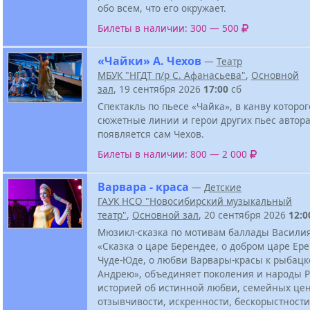
обо всем, что его окружает.
Билеты в наличии: 300 — 500
«Чайки» А. Чехов
—
Театр
МБУК "НГДТ п/р С. Афанасьева"
,
Основной
зал
, 19 сентября 2026
17:00
сб
Спектакль по пьесе «Чайка», в канву которо
сюжетные линии и герои других пьес автора
появляется сам Чехов.
Билеты в наличии: 800 — 2 000
Варвара - краса
—
Детские
ГАУК НСО "Новосибирский музыкальный
театр"
,
Основной зал
, 20 сентября 2026
12:0
Мюзикл-сказка по мотивам баллады Васили
«Сказка о царе Берендее, о добром царе Ер
Чуде-Юде, о любви Варвары-красы к рыбацк
Андрею», объединяет поколения и народы 
историей об истинной любви, семейных цен
отзывчивости, искренности, бескорыстности