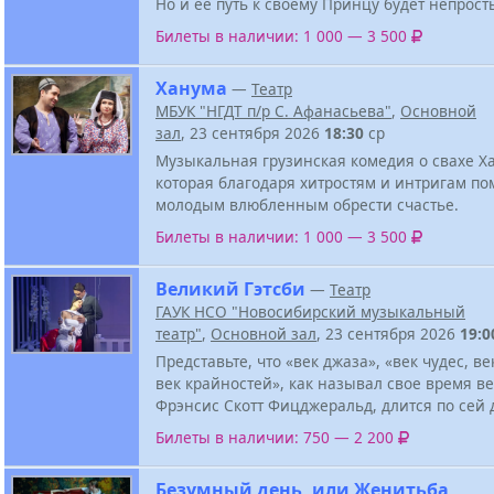
Но и ее путь к своему Принцу будет непрост
Билеты в наличии: 1 000 — 3 500
Ханума
—
Театр
МБУК "НГДТ п/р С. Афанасьева"
,
Основной
зал
, 23 сентября 2026
18:30
ср
Музыкальная грузинская комедия о свахе Х
которая благодаря хитростям и интригам по
молодым влюбленным обрести счастье.
Билеты в наличии: 1 000 — 3 500
Великий Гэтсби
—
Театр
ГАУК НСО "Новосибирский музыкальный
театр"
,
Основной зал
, 23 сентября 2026
19:0
Представьте, что «век джаза», «век чудес, ве
век крайностей», как называл свое время в
Фрэнсис Скотт Фицджеральд, длится по сей 
Билеты в наличии: 750 — 2 200
Безумный день, или Женитьба