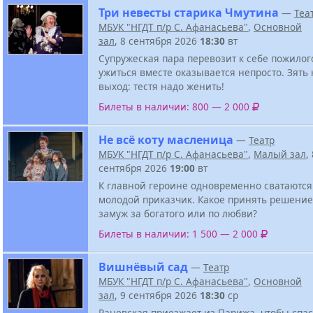
Три невесты старика Чмутина
—
Теа
МБУК "НГДТ п/р С. Афанасьева"
,
Основной
зал
, 8 сентября 2026
18:30
вт
Супружеская пара перевозит к себе пожилого
ужиться вместе оказывается непросто. Зять
выход: тестя надо женить!
Билеты в наличии: 800 — 2 000
Не всё коту масленица
—
Театр
МБУК "НГДТ п/р С. Афанасьева"
,
Малый зал
,
сентября 2026
19:00
вт
К главной героине одновременно сватаются
молодой приказчик. Какое принять решение
замуж за богатого или по любви?
Билеты в наличии: 1 500 — 2 000
Вишнёвый сад
—
Театр
МБУК "НГДТ п/р С. Афанасьева"
,
Основной
зал
, 9 сентября 2026
18:30
ср
Раневская приезжает из Парижа, чтобы спа