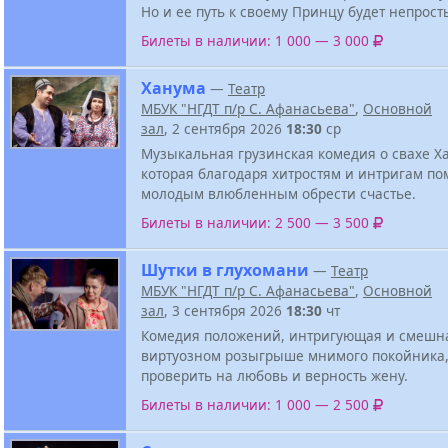
Но и ее путь к своему Принцу будет непрост
Билеты в наличии: 1 000 — 3 000
Ханума
—
Театр
МБУК "НГДТ п/р С. Афанасьева"
,
Основной
зал
, 2 сентября 2026
18:30
ср
Музыкальная грузинская комедия о свахе Х
которая благодаря хитростям и интригам по
молодым влюбленным обрести счастье.
Билеты в наличии: 2 500 — 3 500
Шутки в глухомани
—
Театр
МБУК "НГДТ п/р С. Афанасьева"
,
Основной
зал
, 3 сентября 2026
18:30
чт
Комедия положений, интригующая и смешна
виртуозном розыгрыше мнимого покойника
проверить на любовь и верность жену.
Билеты в наличии: 1 000 — 2 500