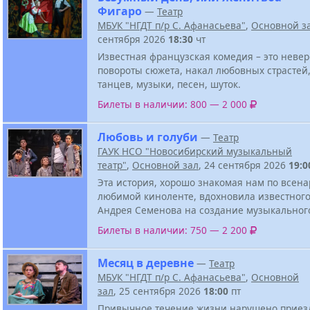
Фигаро
—
Театр
МБУК "НГДТ п/р С. Афанасьева"
,
Основной з
сентября 2026
18:30
чт
Известная французская комедия – это неве
повороты сюжета, накал любовных страстей,
танцев, музыки, песен, шуток.
Билеты в наличии: 800 — 2 000
Любовь и голуби
—
Театр
ГАУК НСО "Новосибирский музыкальный
театр"
,
Основной зал
, 24 сентября 2026
19:0
Эта история, хорошо знакомая нам по всен
любимой киноленте, вдохновила известного
Андрея Семенова на создание музыкального
Билеты в наличии: 750 — 2 200
Месяц в деревне
—
Театр
МБУК "НГДТ п/р С. Афанасьева"
,
Основной
зал
, 25 сентября 2026
18:00
пт
Привычное течение жизни нарушено приез