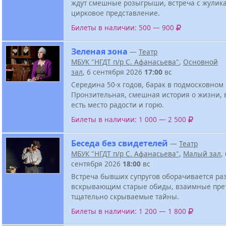
ждут смешные розыгрыши, встреча с жулик
цирковое представление.
Билеты в наличии: 500 — 900
Зеленая зона
—
Театр
МБУК "НГДТ п/р С. Афанасьева"
,
Основной
зал
, 6 сентября 2026
17:00
вс
Середина 50-х годов, барак в подмосковном 
Пронзительная, смешная история о жизни, 
есть место радости и горю.
Билеты в наличии: 1 000 — 2 500
Беседа без свидетелей
—
Театр
МБУК "НГДТ п/р С. Афанасьева"
,
Малый зал
,
сентября 2026
18:00
вс
Встреча бывших супругов оборачивается ра
вскрывающим старые обиды, взаимные пре
тщательно скрываемые тайны.
Билеты в наличии: 1 200 — 1 800