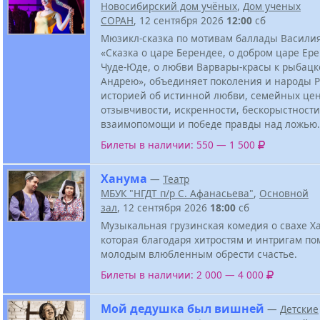
Новосибирский дом учёных
,
Дом ученых
СОРАН
, 12 сентября 2026
12:00
сб
Мюзикл-сказка по мотивам баллады Васили
«Сказка о царе Берендее, о добром царе Ер
Чуде-Юде, о любви Варвары-красы к рыбацк
Андрею», объединяет поколения и народы 
историей об истинной любви, семейных цен
отзывчивости, искренности, бескорыстности
взаимопомощи и победе правды над ложью.
Билеты в наличии: 550 — 1 500
Ханума
—
Театр
МБУК "НГДТ п/р С. Афанасьева"
,
Основной
зал
, 12 сентября 2026
18:00
сб
Музыкальная грузинская комедия о свахе Х
которая благодаря хитростям и интригам по
молодым влюбленным обрести счастье.
Билеты в наличии: 2 000 — 4 000
Мой дедушка был вишней
—
Детские