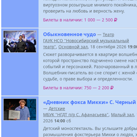
виртуозном розыгрыше мнимого покойника
проверить на любовь и верность жену.
Билеты в наличии: 1 000 — 2 500
Обыкновенное чудо
—
Театр
ГАУК НСО "Новосибирский музыкальный
театр"
,
Основной зал
, 18 сентября 2026
19:0
Сюжет разворачивается в квартире волшебн
которой пространство подчинено смене нас
событий и персонажей. Разочарованный в 
Волшебник-писатель во сне спорит с женой 
судьбе, о праве выбора и определенности.
Билеты в наличии: 750 — 2 200
«Дневник фокса Микки» С. Черный
—
Детские
МБУК "НГДТ п/р С. Афанасьева"
,
Малый зал
,
2026
14:00
сб
Детский моноспектакль. Вы услышите добр
размышления фокстерьера Микки о людях, 