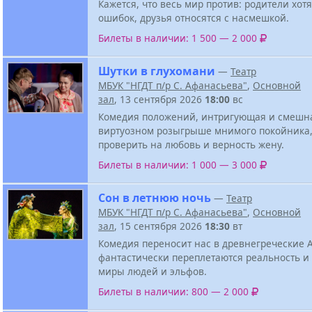
Кажется, что весь мир против: родители хотя
ошибок, друзья относятся с насмешкой.
Билеты в наличии: 1 500 — 2 000
Шутки в глухомани
—
Театр
МБУК "НГДТ п/р С. Афанасьева"
,
Основной
зал
, 13 сентября 2026
18:00
вс
Комедия положений, интригующая и смешна
виртуозном розыгрыше мнимого покойника
проверить на любовь и верность жену.
Билеты в наличии: 1 000 — 3 000
Сон в летнюю ночь
—
Театр
МБУК "НГДТ п/р С. Афанасьева"
,
Основной
зал
, 15 сентября 2026
18:30
вт
Комедия переносит нас в древнегреческие 
фантастически переплетаются реальность и
миры людей и эльфов.
Билеты в наличии: 800 — 2 000