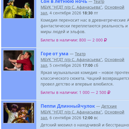
Сон в летнюю ночь
—
Театр
МБУК "НГДТ п/р С. Афанасьева"
,
Основной
зал
, 4 сентября 2026
18:30
пт
Комедия переносит нас в древнегреческие 
фантастически переплетаются реальность и
миры людей и эльфов.
Билеты в наличии: 800 — 2 000
Горе от ума
—
Театр
МБУК "НГДТ п/р С. Афанасьева"
,
Основной
зал
, 5 сентября 2026
17:00
сб
Яркая музыкальная комедия – новое прочте
классического сюжета. Чацкий возвращается
провел детство и впервые влюбился.
Билеты в наличии: 1 000 — 2 500
Пеппи Длинныйчулок
—
Детские
МБУК "НГДТ п/р С. Афанасьева"
,
Основной
зал
, 6 сентября 2026
12:00
вс
Детский мюзикл о находчивой и бесстрашно