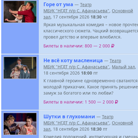
Горе от ума
—
Театр
МБУК "НГДТ п/р С. Афанасьева"
,
Основной
зал
, 17 сентября 2026
18:30
чт
Яркая музыкальная комедия – новое прочте
классического сюжета. Чацкий возвращается
провел детство и впервые влюбился.
Билеты в наличии: 800 — 2 000
Не всё коту масленица
—
Театр
МБУК "НГДТ п/р С. Афанасьева"
,
Малый зал
,
18 сентября 2026
18:00
пт
К главной героине одновременно сватаются
молодой приказчик. Какое принять решение
замуж за богатого или по любви?
Билеты в наличии: 1 500 — 2 000
Шутки в глухомани
—
Театр
МБУК "НГДТ п/р С. Афанасьева"
,
Основной
зал
, 18 сентября 2026
18:30
пт
Комедия положений, интригующая и смешна