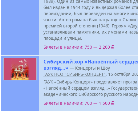
1989). Один из самых известных романов д
был издан в 1944 году и выдержал более ст
переизданий, был переведен на многие ин
языки. Автор романа был награжден Сталин
премией второй степени (1946). Героям «Дву
устанавливали памятники, их именами наз
площади и улицы.
Билеты в наличии: 750 — 2 200
Сибирский хор «Напоённый сердц
взгляд…»
—
Концерты и Шоу
ГАУК НСО "СИБИРЬ-КОНЦЕРТ"
, 15 октября 2
ГАУК «Сибирь-Концерт» представляет прогр
«Напоённый сердцем взгляд…» Государстве
академического Сибирского русского народн
Билеты в наличии: 700 — 1 500