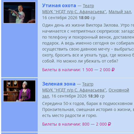
Утиная охота
—
Театр
МБУК "НГДТ п/р С. Афанасьева"
,
Малый зал
,
16 сентября 2026
18:00
ср
Один день из жизни Виктора Зилова. Утро г
начинается с неприятных сюрпризов: загад
по телефону и похоронный венок, доставле
подарок. А ведь именно сегодня он собирал
осуществить свою давнюю мечту – выбратьс
охоту, бросить все и уехать туда, где можно
собой. Но можно ли убежать от себя?
Билеты в наличии: 1 500 — 2 000
Зеленая зона
—
Театр
МБУК "НГДТ п/р С. Афанасьева"
,
Основной
зал
, 16 сентября 2026
18:30
ср
Середина 50-х годов, барак в подмосковном 
Пронзительная, смешная история о жизни, 
есть место радости и горю.
Билеты в наличии: 800 — 2 000