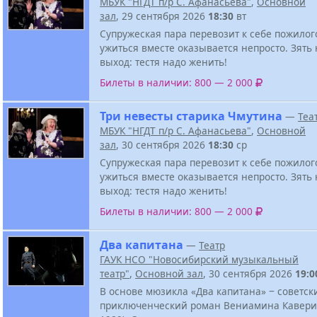
МБУК "НГДТ п/р С. Афанасьева"
,
Основной
зал
, 29 сентября 2026
18:30
вт
Супружеская пара перевозит к себе пожилого
ужиться вместе оказывается непросто. Зять
выход: тестя надо женить!
Билеты в наличии: 800 — 2 000
Три невесты старика Чмутина
—
Теа
МБУК "НГДТ п/р С. Афанасьева"
,
Основной
зал
, 30 сентября 2026
18:30
ср
Супружеская пара перевозит к себе пожилого
ужиться вместе оказывается непросто. Зять
выход: тестя надо женить!
Билеты в наличии: 800 — 2 000
Два капитана
—
Театр
ГАУК НСО "Новосибирский музыкальный
театр"
,
Основной зал
, 30 сентября 2026
19:0
В основе мюзикла «Два капитана» ‒ советск
приключенческий роман Вениамина Кавери