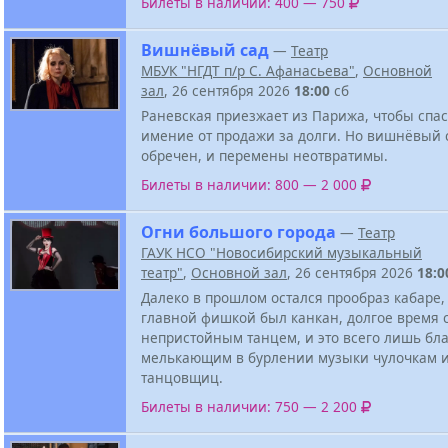
Билеты в наличии: 400 — 750
Вишнёвый сад
—
Театр
МБУК "НГДТ п/р С. Афанасьева"
,
Основной
зал
, 26 сентября 2026
18:00
сб
Раневская приезжает из Парижа, чтобы спа
имение от продажи за долги. Но вишнёвый 
обречен, и перемены неотвратимы.
Билеты в наличии: 800 — 2 000
Огни большого города
—
Театр
ГАУК НСО "Новосибирский музыкальный
театр"
,
Основной зал
, 26 сентября 2026
18:0
Далеко в прошлом остался прообраз кабаре,
главной фишкой был канкан, долгое время
непристойным танцем, и это всего лишь бл
мелькающим в бурлении музыки чулочкам и
танцовщиц.
Билеты в наличии: 750 — 2 200