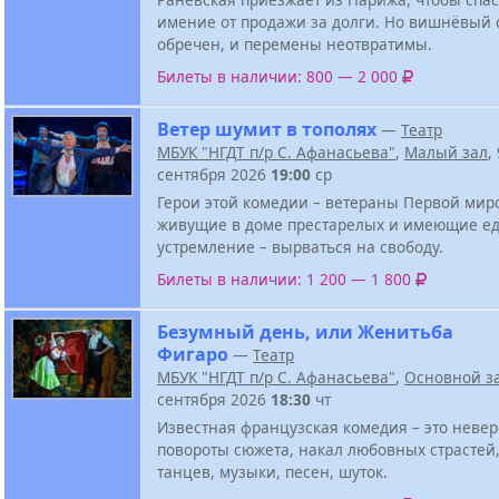
имение от продажи за долги. Но вишнёвый 
обречен, и перемены неотвратимы.
Билеты в наличии: 800 — 2 000
Ветер шумит в тополях
—
Театр
МБУК "НГДТ п/р С. Афанасьева"
,
Малый зал
,
сентября 2026
19:00
ср
Герои этой комедии – ветераны Первой мир
живущие в доме престарелых и имеющие е
устремление – вырваться на свободу.
Билеты в наличии: 1 200 — 1 800
Безумный день, или Женитьба
Фигаро
—
Театр
МБУК "НГДТ п/р С. Афанасьева"
,
Основной з
сентября 2026
18:30
чт
Известная французская комедия – это неве
повороты сюжета, накал любовных страстей,
танцев, музыки, песен, шуток.