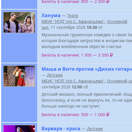
Билеты в наличии: 800 — 2 000
Ханума
—
Театр
МБУК "НГДТ п/р С. Афанасьева"
,
Основной
зал
, 11 сентября 2026
18:30
пт
Музыкальная грузинская комедия о свахе Х
которая благодаря хитростям и интригам по
молодым влюбленным обрести счастье.
Билеты в наличии: 1 000 — 3 500
Маша и Витя против «Диких гитар
—
Детские
МБУК "НГДТ п/р С. Афанасьева"
,
Основной з
сентября 2026
12:00
сб
Детский мюзикл, полный приключений: Кощ
Белоснежку, и если не вернуть ее, то ни од
больше никогда не наступит.
Билеты в наличии: 500 — 1 000
Варвара - краса
—
Детские