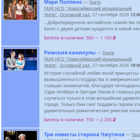
Мэри Поппинс
—
Театр
ГАУК НСО "Новосибирский музыкальный
театр"
,
Основной зал
, 27 сентября 2026
12:0
…Добропорядочное английское семейство 
Бэнкс с двумя детьми нуждается в новой ня
Билеты в наличии: 500 — 1 100
Римские каникулы
—
Театр
ГАУК НСО "Новосибирский музыкальный
театр"
,
Основной зал
, 27 сентября 2026
18:0
История случайной любви юной принцессы
вымышленного государства и американского
ставшая знаменитой, благодаря легендарно
Одри Хепберн и Грегори Пеком в главных ро
случиться только в этом волшебном удивит
городе. Только Рим смог подарить героям эт
удивительные романтические римские кани
Билеты в наличии: 750 — 2 200
Три невесты старика Чмутина
—
Теа