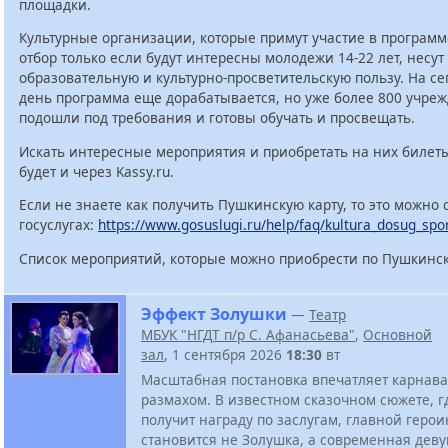
площадки.
Культурные организации, которые примут участие в программ
отбор только если будут интересны молодежи 14-22 лет, несут
образовательную и культурно-просветительскую пользу. На с
день программа еще дорабатывается, но уже более 800 учре
подошли под требования и готовы обучать и просвещать.
Искать интересные мероприятия и приобретать на них билет
будет и через Kassy.ru.
Если не знаете как получить Пушкинскую карту, то это можно 
госуслугах:
https://www.gosuslugi.ru/help/faq/kultura_dosug_spo
Список мероприятий, которые можно приобрести по Пушкинск
Эффект Золушки
—
Театр
МБУК "НГДТ п/р С. Афанасьева"
,
Основной
зал
, 1 сентября 2026
18:30
вт
Масштабная постановка впечатляет карнав
размахом. В известном сказочном сюжете, 
получит награду по заслугам, главной геро
становится не Золушка, а современная дев