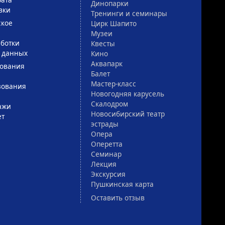
Динопарки
вки
Тренинги и семинары
ское
Цирк Шапито
Музеи
ботки
Квесты
 данных
Кино
Аквапарк
зования
Балет
Мастер-класс
зования
Новогодняя карусель
Скалодром
ажи
Новосибирский театр
ет
эстрады
Опера
Оперетта
Семинар
Лекция
Экскурсия
Пушкинская карта
Оставить отзыв