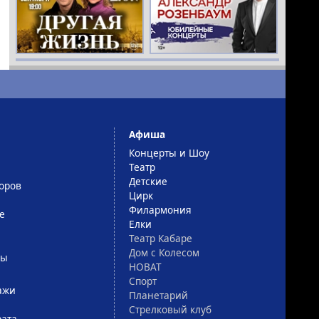
Афиша
Концерты и Шоу
Театр
Детские
оров
Цирк
Филармония
е
Елки
Театр Кабаре
Дом с Колесом
сы
НОВАТ
Спорт
ажи
Планетарий
Стрелковый клуб
рата