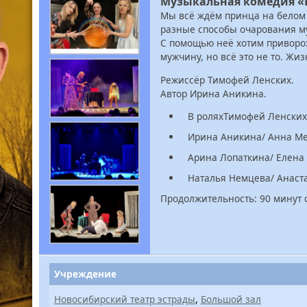
Музыкальная комедия «В
Мы всё ждём принца на белом 
разные способы очарования му
С помощью неё хотим приворож
мужчину, но всё это не то. Жи
Режиссёр Тимофей Ленских.
Автор Ирина Аникина.
В роляхТимофей Ленских
Ирина Аникина/ Анна Ме
Арина Лопаткина/ Елена
Наталья Немцева/ Анаст
Продолжительность: 90 минут с
Учреждение
Новосибирский театр эстрады
,
Большой зал