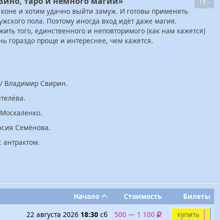
ино, таро и немного магии»
18+
коне и хотим удачно выйти замуж. И готовы применять
жского пола. Поэтому иногда вход идёт даже магия.
ить того, единственного и неповторимого (как нам кажется)
знь гораздо проще и интереснее, чем кажется.
/ Владимир Свирин.
телёва.
 Москаленко.
асия Семёнова.
 антрактом.
Начало
Стоимость
Билеты
22 августа 2026
18:30
сб
500 — 1 100
купить