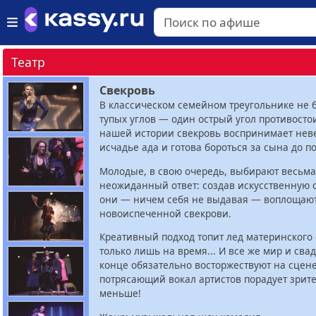
Театр
Свекровь
В классическом семейном треугольнике не 
тупых углов — один острый угол противостои
нашей истории свекровь воспринимает неве
исчадье ада и готова бороться за сына до п
Молодые, в свою очередь, выбирают весьма
неожиданный ответ: создав искусственную 
они — ничем себя не выдавая — воплощают
новоиспеченной свекрови.
Креативный подход топит лед материнского 
только лишь на время... И все же мир и сва
конце обязательно восторжествуют на сцене
потрясающий вокал артистов порадует зрит
меньше!