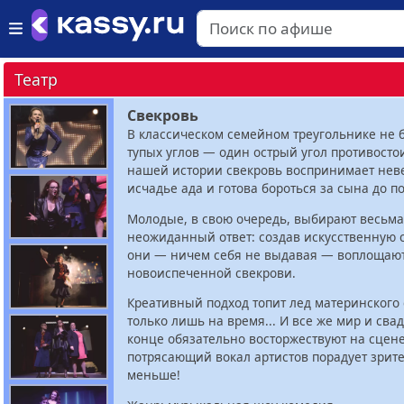
Театр
Свекровь
В классическом семейном треугольнике не 
тупых углов — один острый угол противостои
нашей истории свекровь воспринимает неве
исчадье ада и готова бороться за сына до п
Молодые, в свою очередь, выбирают весьма
неожиданный ответ: создав искусственную 
они — ничем себя не выдавая — воплощают
новоиспеченной свекрови.
Креативный подход топит лед материнского 
только лишь на время... И все же мир и сва
конце обязательно восторжествуют на сцене
потрясающий вокал артистов порадует зрит
меньше!