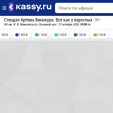
Стендап Артема Винокура. Все как у взрослых
18+
КК им. В. В. Маяковского
,
Основной зал
|
12 октября 2026
19:30
пн
1 500
1 800
2 100
2 300
2 500
2 700