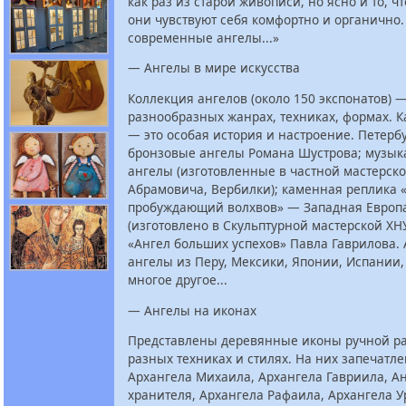
как раз из старой живописи, но ясно и то, чт
они чувствуют себя комфортно и органично
современные ангелы...»
— Ангелы в мире искусства
Коллекция ангелов (около 150 экспонатов) —
разнообразных жанрах, техниках, формах. 
— это особая история и настроение. Петерб
бронзовые ангелы Романа Шустрова; музы
ангелы (изготовленные в частной мастерск
Абрамовича, Вербилки); каменная реплика 
пробуждающий волхвов» — Западная Европа 
(изготовлено в Скульптурной мастерской ХН
«Ангел больших успехов» Павла Гаврилова. 
ангелы из Перу, Мексики, Японии, Испании,
многое другое...
— Ангелы на иконах
Представлены деревянные иконы ручной ра
разных техниках и стилях. На них запечатл
Архангела Михаила, Архангела Гавриила, Ан
хранителя, Архангела Рафаила, Архангела У