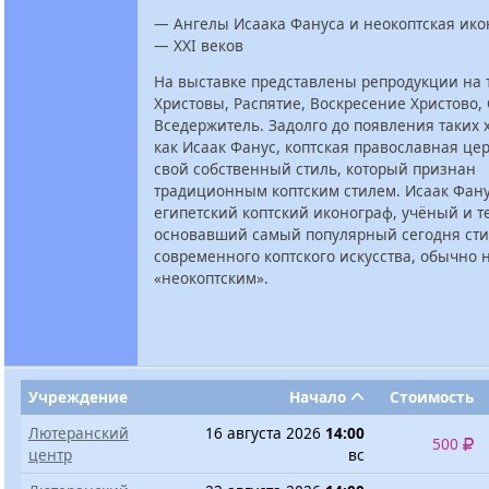
— Ангелы Исаака Фануса и неокоптская ико
— XXI веков
На выставке представлены репродукции на т
Христовы, Распятие, Воскресение Христово,
Вседержитель. Задолго до появления таких 
как Исаак Фанус, коптская православная це
свой собственный стиль, который признан
традиционным коптским стилем. Исаак Фан
египетский коптский иконограф, учёный и те
основавший самый популярный сегодня ст
современного коптского искусства, обычно
«неокоптским».
Учреждение
Начало
Стоимость
Лютеранский
16 августа 2026
14:00
500
центр
вс