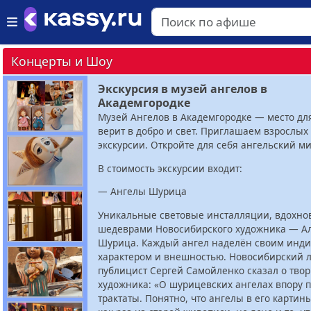
Концерты и Шоу
Экскурсия в музей ангелов в
Академгородке
Музей Ангелов в Академгородке — место для 
верит в добро и свет. Приглашаем взрослых 
экскурсии. Откройте для себя ангельский ми
В стоимость экскурсии входит:
— Ангелы Шурица
Уникальные световые инсталляции, вдохн
шедеврами Новосибирского художника — А
Шурица. Каждый ангел наделён своим инд
характером и внешностью. Новосибирский л
публицист Сергей Самойленко сказал о твор
художника: «О шурицевских ангелах впору 
трактаты. Понятно, что ангелы в его картин