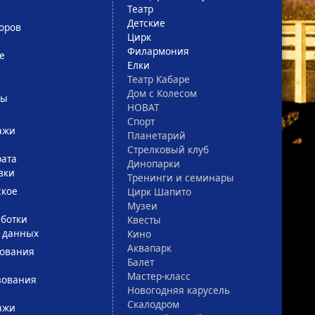
Театр
Детские
оров
Цирк
Филармония
е
Елки
Театр Кабаре
Дом с Колесом
сы
НОВАТ
Спорт
ажи
Планетарий
Стрелковый клуб
рата
Динопарки
вки
Тренинги и семинары
ское
Цирк Шапито
Музеи
ботки
Квесты
 данных
Кино
Аквапарк
зования
Балет
Мастер-класс
зования
Новогодняя карусель
Скалодром
ажи