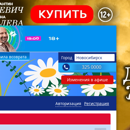
ила возврата
Город
Новосибирск
325 0000
Изменения в афише
Авторизация
Регистрация