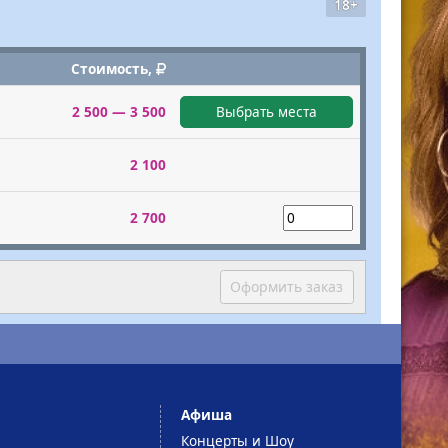
18+
Стоимость,
2 500 — 3 500
Выбрать места
2 100
2 700
Оформить заказ
Афиша
Концерты и Шоу