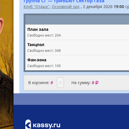
Группа СГ — трибьют Сектор Газа
Клуб "Отдых"
,
Основной зал
, 2 декабря 2026
19:00
с
План зала
Свободно мест:
204
Танцпол
Свободно мест:
348
Фан-зона
Свободно мест:
100
В корзине:
0
×
На сумму:
0