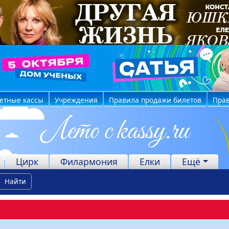
етные кассы
Учреждения
Правила продажи билетов
Прав
Цирк
Филармония
Елки
Ещё
Найти